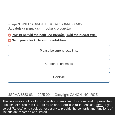
imageRUNNER ADVANCE DX 8905 / 8995 / 8986
Uživatelská příručka (Příručka k produktu)
Pokud nemůžete najít, co hledáte, můžete hledat zde.
Najít příručky k dalším produktům
Please be sure to read this.‎
Supported browsers
Cookies
USRMA-8333-03
2025-09
Copyright CANON INC. 2025
This site uses cookies to provide its contents and functions and improve their
qualities etc. You can find out more about our use of the cookies
here
. If you
select "Reject", only cookies necessary to provide the contents and functions of
the site are recorded and stored.