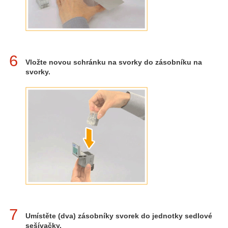
6
Vložte novou schránku na svorky do zásobníku na
svorky.
7
Umístěte (dva) zásobníky svorek do jednotky sedlové
sešívačky.