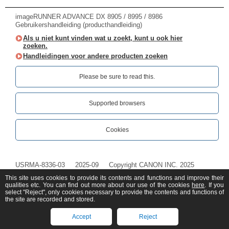
imageRUNNER ADVANCE DX 8905 / 8995 / 8986
Gebruikershandleiding (producthandleiding)
Als u niet kunt vinden wat u zoekt, kunt u ook hier
zoeken.
Handleidingen voor andere producten zoeken
Please be sure to read this.‎
Supported browsers
Cookies
USRMA-8336-03
2025-09
Copyright CANON INC. 2025
This site uses cookies to provide its contents and functions and improve their
qualities etc. You can find out more about our use of the cookies
here
. If you
select "Reject", only cookies necessary to provide the contents and functions of
the site are recorded and stored.
Accept
Reject