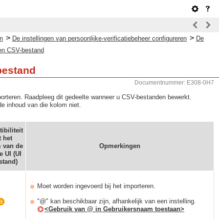
>
>
n
De instellingen van persoonlijke-verificatiebeheer configureren
De
een CSV-bestand
bestand
Documentnummer: E308-0H7
xporteren. Raadpleeg dit gedeelte wanneer u CSV-bestanden bewerkt.
de inhoud van die kolom niet.
biliteit
 het
 van de
Opmerkingen
 UI (UI
stand)
Moet worden ingevoerd bij het importeren.
"@" kan beschikbaar zijn, afhankelijk van een instelling.
<Gebruik van @ in Gebruikersnaam toestaan>