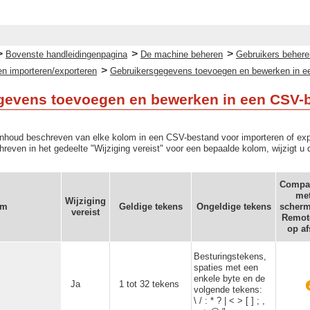
>
>
>
Bovenste handleidingenpagina
De machine beheren
Gebruikers behere
>
en importeren/exporteren
Gebruikersgegevens toevoegen en bewerken in 
gevens toevoegen en bewerken in een CSV-
e inhoud beschreven van elke kolom in een CSV-bestand voor importeren of e
hreven in het gedeelte "Wijziging vereist" voor een bepaalde kolom, wijzigt u 
Compati
met
Wijziging
am
Geldige tekens
Ongeldige tekens
scherm
vereist
Remote
op af
Besturingstekens,
spaties met een
enkele byte en de
Ja
1 tot 32 tekens
volgende tekens:
\ / : * ? | < > [ ] ; ,