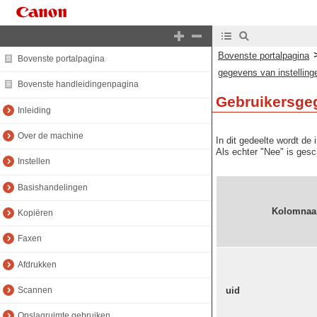
Bovenste portalpagina
Bovenste portalpagina
gegevens van instelling
Bovenste handleidingenpagina
Gebruikersge
Inleiding
Over de machine
In dit gedeelte wordt d
Als echter "Nee" is gesc
Instellen
Basishandelingen
Kolomna
Kopiëren
Faxen
Afdrukken
uid
Scannen
Opslagruimte gebruiken