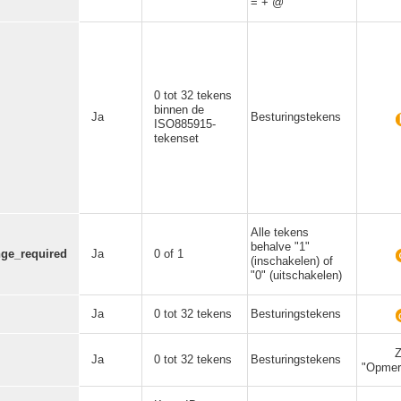
= + @ "
0 tot 32 tekens
binnen de
Ja
Besturingstekens
ISO885915-
tekenset
Alle tekens
behalve "1"
ge_required
Ja
0 of 1
(inschakelen) of
"0" (uitschakelen)
Ja
0 tot 32 tekens
Besturingstekens
Z
Ja
0 tot 32 tekens
Besturingstekens
"Opmer