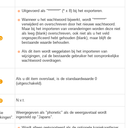
Uitgevoerd als "********" (* x 8) bij het exporteren.
Wanneer u het wachtwoord bijwerkt, wordt "********"
verwijderd en overschreven door het nieuwe wachtwoord.
Maar bij het importeren van veranderingen worden deze niet
als leeg (blank) overschreven, ook niet als u het veld
ongespecificeerd hebt gehouden (blank), maar blijft de
bestaande waarde behouden.
Als dit item wordt weggelaten bij het importeren van
wijzigingen, zal de bestaande gebruiker het oorspronkelijke
wachtwoord overdragen.
Als u dit item overslaat, is de standaardwaarde 0
(uitgeschakeld).
N.v.t.
Weergegeven als "phonetic" als de weergavetaal wordt
ie
ingesteld op "Japans".
kingen".
Wordt alleen geëxporteerd als de optionele kopiekaartlezer