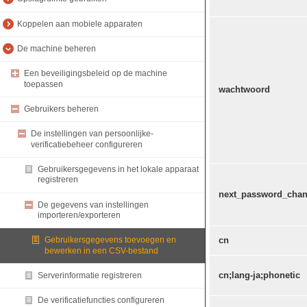
Koppelen aan mobiele apparaten
De machine beheren
Een beveiligingsbeleid op de machine
toepassen
wachtwoord
Gebruikers beheren
De instellingen van persoonlijke-
verificatiebeheer configureren
Gebruikersgegevens in het lokale apparaat
registreren
next_password_chan
De gegevens van instellingen
importeren/exporteren
cn
Gebruikersgegevens toevoegen en
bewerken in een CSV-bestand
cn;lang-ja;phonetic
Serverinformatie registreren
De verificatiefuncties configureren