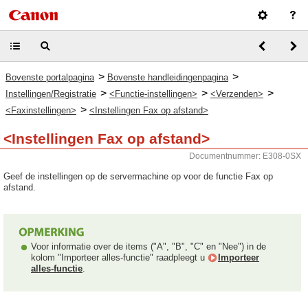
>
>
Bovenste portalpagina
Bovenste handleidingenpagina
>
>
>
Instellingen/Registratie
<Functie-instellingen>
<Verzenden>
>
<Faxinstellingen>
<Instellingen Fax op afstand>
<Instellingen Fax op afstand>
Documentnummer: E308-0SX
Geef de instellingen op de servermachine op voor de functie Fax op
afstand.
Voor informatie over de items ("A", "B", "C" en "Nee") in de
kolom "Importeer alles-functie" raadpleegt u
Importeer
alles-functie
.