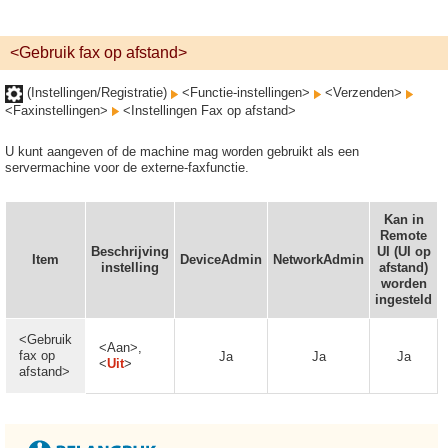
<Gebruik fax op afstand>
(Instellingen/Registratie)
<Functie-instellingen>
<Verzenden>
<Faxinstellingen>
<Instellingen Fax op afstand>
U kunt aangeven of de machine mag worden gebruikt als een
servermachine voor de externe-faxfunctie.
Kan in
Remote
Beschrijving
UI (UI op
Item
DeviceAdmin
NetworkAdmin
instelling
afstand)
worden
ingesteld
<Gebruik
<Aan>,
fax op
Ja
Ja
Ja
<
Uit
>
afstand>