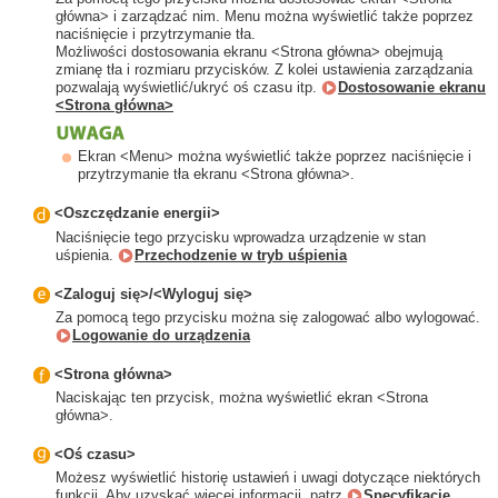
główna> i zarządzać nim. Menu można wyświetlić także poprzez
naciśnięcie i przytrzymanie tła.
Możliwości dostosowania ekranu <Strona główna> obejmują
zmianę tła i rozmiaru przycisków. Z kolei ustawienia zarządzania
pozwalają wyświetlić/ukryć oś czasu itp.
Dostosowanie ekranu
<Strona główna>
Ekran <Menu> można wyświetlić także poprzez naciśnięcie i
przytrzymanie tła ekranu <Strona główna>.
<Oszczędzanie energii>
Naciśnięcie tego przycisku wprowadza urządzenie w stan
uśpienia.
Przechodzenie w tryb uśpienia
<Zaloguj się>/<Wyloguj się>
Za pomocą tego przycisku można się zalogować albo wylogować.
Logowanie do urządzenia
<Strona główna>
Naciskając ten przycisk, można wyświetlić ekran <Strona
główna>.
<Oś czasu>
Możesz wyświetlić historię ustawień i uwagi dotyczące niektórych
funkcji. Aby uzyskać więcej informacji, patrz
Specyfikacje