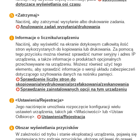
dotyczące wyświetlania osi czasu
.
<Zatrzymaj>
Naciśnij, aby zatrzymać wysyłanie albo drukowanie zadania.
Anulowanie zadań wysyłania/drukowania
Informacje o liczniku/urządzeniu
Naciśnij, aby wyświetlić na ekranie dotykowym całkowitą ilość
stron wykorzystanych do kopiowania lub drukowania. Za pomocą
tego przycisku można również sprawdzić numer seryjny i adres IP
urządzenia, a także informacje o produktach opcjonalnych
przechowywane na urządzeniu. Możesz również użyć tego
elementu, aby sprawdzić informacje o wersji układu zabezpieczeń
dotyczącego szyfrowania danych na nośniku pamięci.
Sprawdzenie liczby stron do
skopiowania/wydrukowania/przefaksowania/zeskanowania
Sprawdzanie zainstalowanych opcji na tym urządzeniu
<Ustawienia/Rejestracja>
Jego naciśnięcie umożliwia rozpoczęcie konfiguracji wielu
ustawień urządzenia, takich jak <Właściwości> lub <Ustaw
Odbiorcę>.
Ustawienia/Rejestracja
Obszar wyświetlania przycisków
W zależności od trybu i stanie eksploatacji urządzenia, pojawią się
następujące trzy rodzaje przycisków, ułożone od lewej do prawej.