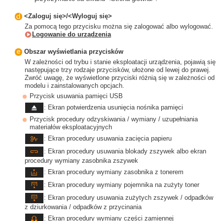
<Zaloguj się>/<Wyloguj się>
Za pomocą tego przycisku można się zalogować albo wylogować.
Logowanie do urządzenia
Obszar wyświetlania przycisków
W zależności od trybu i stanie eksploatacji urządzenia, pojawią się
następujące trzy rodzaje przycisków, ułożone od lewej do prawej.
Zwróć uwagę, że wyświetlone przyciski różnią się w zależności od
modelu i zainstalowanych opcjach.
Przycisk usuwania pamięci USB
: Ekran potwierdzenia usunięcia nośnika pamięci
Przycisk procedury odzyskiwania / wymiany / uzupełniania
materiałów eksploatacyjnych
: Ekran procedury usuwania zacięcia papieru
: Ekran procedury usuwania blokady zszywek albo ekran
procedury wymiany zasobnika zszywek
: Ekran procedury wymiany zasobnika z tonerem
: Ekran procedury wymiany pojemnika na zużyty toner
: Ekran procedury usuwania zużytych zszywek / odpadków
z dziurkowania / odpadków z przycinania
: Ekran procedury wymiany części zamiennej