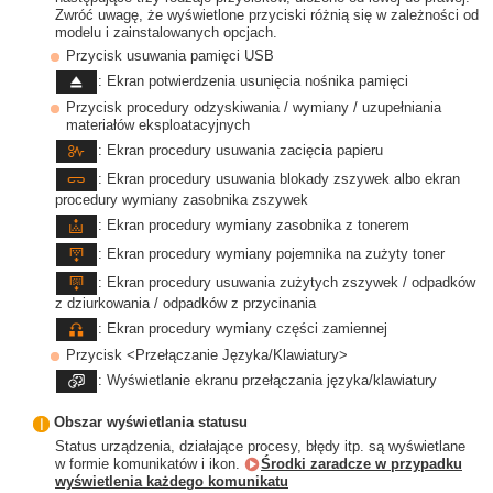
Zwróć uwagę, że wyświetlone przyciski różnią się w zależności od
modelu i zainstalowanych opcjach.
Przycisk usuwania pamięci USB
: Ekran potwierdzenia usunięcia nośnika pamięci
Przycisk procedury odzyskiwania / wymiany / uzupełniania
materiałów eksploatacyjnych
: Ekran procedury usuwania zacięcia papieru
: Ekran procedury usuwania blokady zszywek albo ekran
procedury wymiany zasobnika zszywek
: Ekran procedury wymiany zasobnika z tonerem
: Ekran procedury wymiany pojemnika na zużyty toner
: Ekran procedury usuwania zużytych zszywek / odpadków
z dziurkowania / odpadków z przycinania
: Ekran procedury wymiany części zamiennej
Przycisk <Przełączanie Języka/Klawiatury>
: Wyświetlanie ekranu przełączania języka/klawiatury
Obszar wyświetlania statusu
Status urządzenia, działające procesy, błędy itp. są wyświetlane
w formie komunikatów i ikon.
Środki zaradcze w przypadku
wyświetlenia każdego komunikatu