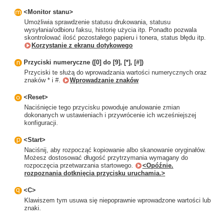
<Monitor stanu>
Umożliwia sprawdzenie statusu drukowania, statusu
wysyłania/odbioru faksu, historię użycia itp. Ponadto pozwala
skontrolować ilość pozostałego papieru i tonera, status błędu itp.
Korzystanie z ekranu dotykowego
Przyciski numeryczne ([0] do [9], [*], [#])
Przyciski te służą do wprowadzania wartości numerycznych oraz
znaków * i #.
Wprowadzanie znaków
<Reset>
Naciśnięcie tego przycisku powoduje anulowanie zmian
dokonanych w ustawieniach i przywrócenie ich wcześniejszej
konfiguracji.
<Start>
Naciśnij, aby rozpocząć kopiowanie albo skanowanie oryginałów.
Możesz dostosować długość przytrzymania wymagany do
rozpoczęcia przetwarzania startowego.
<Opóźnie.
rozpoznania dotknięcia przycisku uruchamia.>
<C>
Klawiszem tym usuwa się niepoprawnie wprowadzone wartości lub
znaki.