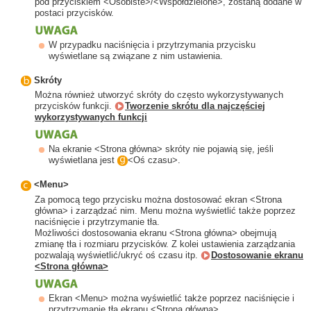
pod przyciskiem <Osobiste>/<Współdzielone>, zostaną dodane w
postaci przycisków.
W przypadku naciśnięcia i przytrzymania przycisku
wyświetlane są związane z nim ustawienia.
Skróty
Można również utworzyć skróty do często wykorzystywanych
przycisków funkcji.
Tworzenie skrótu dla najczęściej
wykorzystywanych funkcji
Na ekranie <Strona główna> skróty nie pojawią się, jeśli
wyświetlana jest
<Oś czasu>.
<Menu>
Za pomocą tego przycisku można dostosować ekran <Strona
główna> i zarządzać nim. Menu można wyświetlić także poprzez
naciśnięcie i przytrzymanie tła.
Możliwości dostosowania ekranu <Strona główna> obejmują
zmianę tła i rozmiaru przycisków. Z kolei ustawienia zarządzania
pozwalają wyświetlić/ukryć oś czasu itp.
Dostosowanie ekranu
<Strona główna>
Ekran <Menu> można wyświetlić także poprzez naciśnięcie i
przytrzymanie tła ekranu <Strona główna>.