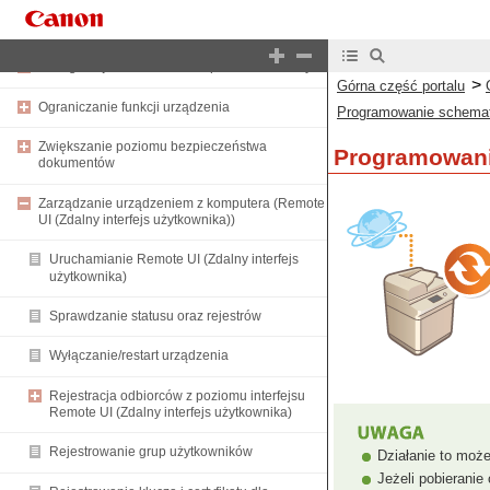
Zarządzanie użytkownikami
Konfiguracja ustawień zabezpieczeń sieciowych
>
Górna część portalu
Ograniczanie funkcji urządzenia
Programowanie schemató
Zwiększanie poziomu bezpieczeństwa
Programowani
dokumentów
Zarządzanie urządzeniem z komputera (Remote
UI (Zdalny interfejs użytkownika))
Uruchamianie Remote UI (Zdalny interfejs
użytkownika)
Sprawdzanie statusu oraz rejestrów
Wyłączanie/restart urządzenia
Rejestracja odbiorców z poziomu interfejsu
Remote UI (Zdalny interfejs użytkownika)
Rejestrowanie grup użytkowników
Działanie to moż
Jeżeli pobierani