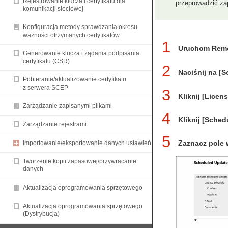
Rejestrowanie klucza i certyfikatu dla
przeprowadzić zap
komunikacji sieciowej
Konfiguracja metody sprawdzania okresu
ważności otrzymanych certyfikatów
1
Uruchom Remot
Generowanie klucza i żądania podpisania
certyfikatu (CSR)
2
Naciśnij na [S
Pobieranie/aktualizowanie certyfikatu
z serwera SCEP
3
Kliknij [Licen
Zarządzanie zapisanymi plikami
4
Kliknij [Sche
Zarządzanie rejestrami
5
Zaznacz pole 
Importowanie/eksportowanie danych ustawień
Tworzenie kopii zapasowej/przywracanie
danych
Aktualizacja oprogramowania sprzętowego
Aktualizacja oprogramowania sprzętowego
(Dystrybucja)