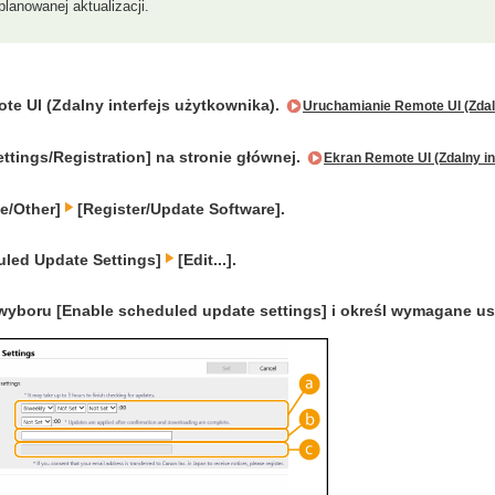
lanowanej aktualizacji.
e UI (Zdalny interfejs użytkownika).
Uruchamianie Remote UI (Zdaln
ettings/Registration] na stronie głównej.
Ekran Remote UI (Zdalny in
se/Other]
[Register/Update Software].
duled Update Settings]
[Edit...].
wyboru [Enable scheduled update settings] i określ wymagane us