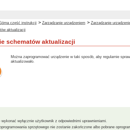
>
>
Górna część instrukcji
Zarządzanie urządzeniem
Zarządzanie urządzenie
w aktualizacji
e schematów aktualizacji
Można zaprogramować urządzenie w taki sposób, aby regularnie spra
aktualizowało.
e wykonać wyłącznie użytkownik z odpowiednimi uprawnieniami.
e oprogramowania sprzętowego nie zostanie zakończone albo pobrane oprogr