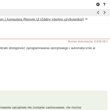
>
m z komputera (Remote UI (Zdalny interfejs użytkownika))
Numer dokumentu: E309-0KJ
wdzało dostępność oprogramowania sprzętowego i automatycznie je
amowanie sprzętowe nie zostanie zastosowane, nie można