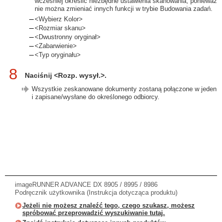
wcześniej określić niezbędne ustawienia skanowania, ponieważ
nie można zmieniać innych funkcji w trybie Budowania zadań.
<Wybierz Kolor>
<Rozmiar skanu>
<Dwustronny oryginał>
<Zabarwienie>
<Typ oryginału>
8
Naciśnij <Rozp. wysył.>.
Wszystkie zeskanowane dokumenty zostaną połączone w jeden
i zapisane/wysłane do określonego odbiorcy.
imageRUNNER ADVANCE DX 8905 / 8995 / 8986
Podręcznik użytkownika (Instrukcja dotycząca produktu)
Jeżeli nie możesz znaleźć tego, czego szukasz, możesz
spróbować przeprowadzić wyszukiwanie tutaj.