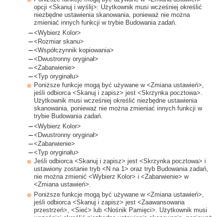
opcji <Skanuj i wyślij>: Użytkownik musi wcześniej określić
niezbędne ustawienia skanowania, ponieważ nie można
zmieniać innych funkcji w trybie Budowania zadań.
<Wybierz Kolor>
<Rozmiar skanu>
<Współczynnik kopiowania>
<Dwustronny oryginał>
<Zabarwienie>
<Typ oryginału>
Poniższe funkcje mogą być używane w <Zmiana ustawień>,
jeśli odbiorca <Skanuj i zapisz> jest <Skrzynka pocztowa>.
Użytkownik musi wcześniej określić niezbędne ustawienia
skanowania, ponieważ nie można zmieniać innych funkcji w
trybie Budowania zadań.
<Wybierz Kolor>
<Dwustronny oryginał>
<Zabarwienie>
<Typ oryginału>
Jeśli odbiorca <Skanuj i zapisz> jest <Skrzynka pocztowa> i
ustawiony zostanie tryb <N na 1> oraz tryb Budowania zadań,
nie można zmienić <Wybierz Kolor> i <Zabarwienie> w
<Zmiana ustawień>.
Poniższe funkcje mogą być używane w <Zmiana ustawień>,
jeśli odbiorca <Skanuj i zapisz> jest <Zaawansowana
przestrzeń>, <Sieć> lub <Nośnik Pamięci>. Użytkownik musi