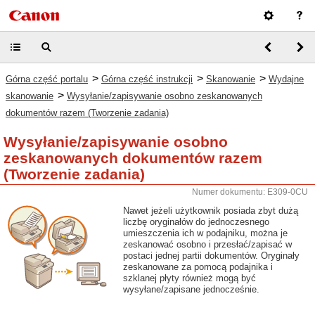
>
>
>
Górna część portalu
Górna część instrukcji
Skanowanie
Wydajne
>
skanowanie
Wysyłanie/zapisywanie osobno zeskanowanych
dokumentów razem (Tworzenie zadania)
Wysyłanie/zapisywanie osobno
zeskanowanych dokumentów razem
(Tworzenie zadania)
Numer dokumentu: E309-0CU
Nawet jeżeli użytkownik posiada zbyt dużą
liczbę oryginałów do jednoczesnego
umieszczenia ich w podajniku, można je
zeskanować osobno i przesłać/zapisać w
postaci jednej partii dokumentów. Oryginały
zeskanowane za pomocą podajnika i
szklanej płyty również mogą być
wysyłane/zapisane jednocześnie.