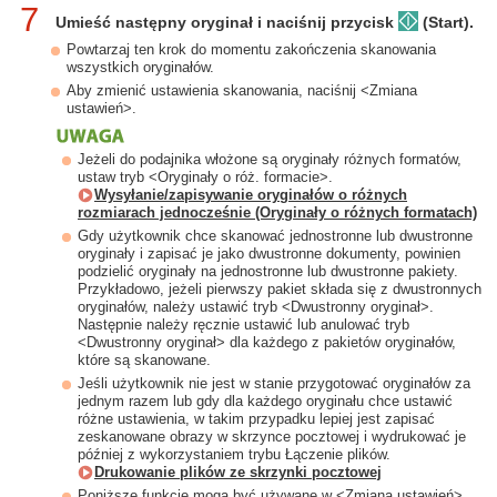
7
Umieść następny oryginał i naciśnij przycisk
(Start).
Powtarzaj ten krok do momentu zakończenia skanowania
wszystkich oryginałów.
Aby zmienić ustawienia skanowania, naciśnij <Zmiana
ustawień>.
Jeżeli do podajnika włożone są oryginały różnych formatów,
ustaw tryb <Oryginały o róż. formacie>.
Wysyłanie/zapisywanie oryginałów o różnych
rozmiarach jednocześnie (Oryginały o różnych formatach)
Gdy użytkownik chce skanować jednostronne lub dwustronne
oryginały i zapisać je jako dwustronne dokumenty, powinien
podzielić oryginały na jednostronne lub dwustronne pakiety.
Przykładowo, jeżeli pierwszy pakiet składa się z dwustronnych
oryginałów, należy ustawić tryb <Dwustronny oryginał>.
Następnie należy ręcznie ustawić lub anulować tryb
<Dwustronny oryginał> dla każdego z pakietów oryginałów,
które są skanowane.
Jeśli użytkownik nie jest w stanie przygotować oryginałów za
jednym razem lub gdy dla każdego oryginału chce ustawić
różne ustawienia, w takim przypadku lepiej jest zapisać
zeskanowane obrazy w skrzynce pocztowej i wydrukować je
później z wykorzystaniem trybu Łączenie plików.
Drukowanie plików ze skrzynki pocztowej
Poniższe funkcje mogą być używane w <Zmiana ustawień>