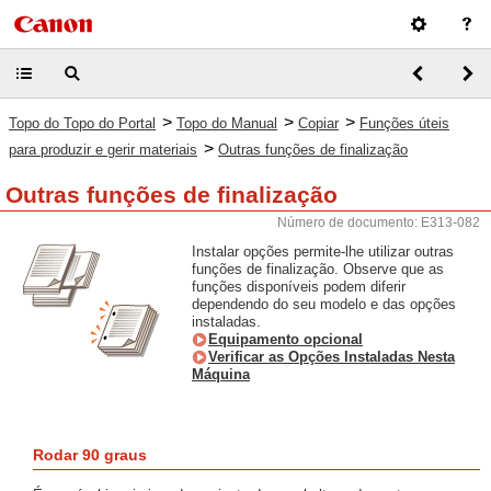
>
>
>
Topo do Topo do Portal
Topo do Manual
Copiar
Funções úteis
>
para produzir e gerir materiais
Outras funções de finalização
Outras funções de finalização
Número de documento: E313-082
Instalar opções permite-lhe utilizar outras
funções de finalização. Observe que as
funções disponíveis podem diferir
dependendo do seu modelo e das opções
instaladas.
Equipamento opcional
Verificar as Opções Instaladas Nesta
Máquina
Rodar 90 graus