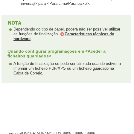
inversa)> para <Para cima/Para baixo>.
Dependendo do tipo de papel, poderá não ser possível utilizar
as funções de finalização.
Características técnicas do
hardware
Quando configurar programações em <Aceder a
ficheiros guardados>
A função de finalização só pode ser utilizada quando estiver a
imprimir um ficheiro PDF/XPS ou um ficheiro guardado na
Caixa de Correio.
imageRUNNER ADVANCE DX 8905 / 8995 / 8986