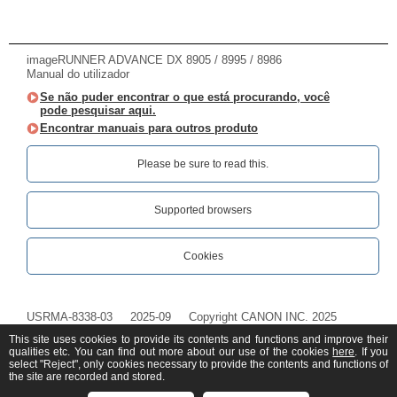
imageRUNNER ADVANCE DX 8905 / 8995 / 8986
Manual do utilizador
Se não puder encontrar o que está procurando, você
pode pesquisar aqui.
Encontrar manuais para outros produto
Please be sure to read this.‎
Supported browsers
Cookies
USRMA-8338-03
2025-09
Copyright CANON INC. 2025
This site uses cookies to provide its contents and functions and improve their
qualities etc. You can find out more about our use of the cookies
here
. If you
select "Reject", only cookies necessary to provide the contents and functions of
the site are recorded and stored.