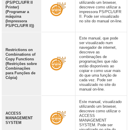
(PS/PCL/UFR II
utilizando um browser,
Printer)
descreve como utilizar a
(Programar a
impressora PS/PCL/UFR
máquina
II. Pode ser visualizado
(Impressora
no site do manual on-line.
PS/PCL/UFR II))
Este manual, que pode
ser visualizado num
navegador de internet,
Restrictions on
descreve as
Combinations of
combinações de
Copy Functions
programações que não
(Restrições sobre
estão disponíveis ao
Combinações
copiar e como usar mais
para Funções de
do que uma função de
Cópia)
cada vez. Pode ser
visualizado no site do
manual on-line.
Este manual, visualizado
utilizando um browser,
descreve como utilizar o
ACCESS
ACCESS
MANAGEMENT
MANAGEMENT
SYSTEM
SYSTEM. Pode ser
visualizado no site do