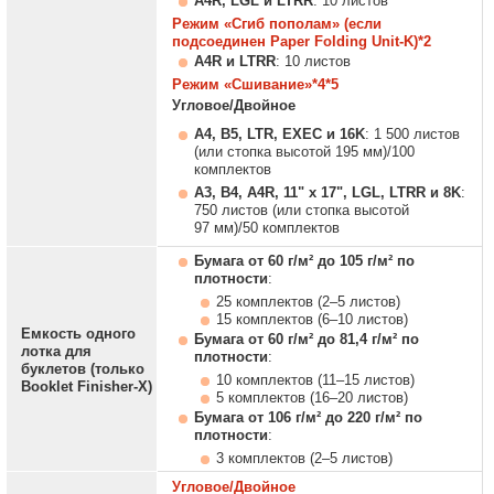
A4R, LGL и LTRR
: 10 листов
Режим «Сгиб пополам» (если
подсоединен Paper Folding Unit-K)*2
A4R и LTRR
: 10 листов
Режим «Сшивание»*4*5
Угловое/Двойное
A4, B5, LTR, EXEC и 16K
: 1 500 листов
(или стопка высотой 195 мм)/100
комплектов
A3, B4, A4R, 11" x 17", LGL, LTRR и 8K
:
750 листов (или стопка высотой
97 мм)/50 комплектов
Бумага от 60 г/м² до 105 г/м² по
плотности
:
25 комплектов (2–5 листов)
15 комплектов (6–10 листов)
Емкость одного
Бумага от 60 г/м² до 81,4 г/м² по
лотка для
плотности
:
буклетов (только
10 комплектов (11–15 листов)
Booklet Finisher-X)
5 комплектов (16–20 листов)
Бумага от 106 г/м² до 220 г/м² по
плотности
:
3 комплектов (2–5 листов)
Угловое/Двойное