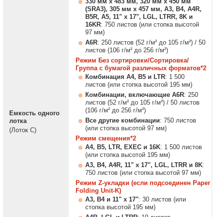
330 мм x 483 мм, 320 мм x 450 мм
(SRA3), 305 мм x 457 мм, A3, B4, A4R,
B5R, A5, 11" x 17", LGL, LTRR, 8K и
16KR
: 750 листов (или стопка высотой
97 мм)
A6R
: 250 листов (52 г/м² до 105 г/м²) / 50
листов (106 г/м² до 256 г/м²)
Режим Без сортировки/Сортировка/
Группа с бумагой различных форматов*2
Комбинация A4, B5 и LTR
: 1 500
листов (или стопка высотой 195 мм)
Комбинации, включающие A6R
: 250
листов (52 г/м² до 105 г/м²) / 50 листов
(106 г/м² до 256 г/м²)
Емкость одного
Все другие комбинации
: 750 листов
лотка
(или стопка высотой 97 мм)
(Лоток С)
Режим смещения*2
A4, B5, LTR, EXEC и 16K
: 1 500 листов
(или стопка высотой 195 мм)
A3, B4, A4R, 11" x 17", LGL, LTRR и 8K
:
750 листов (или стопка высотой 97 мм)
Режим Z-укладки (если подсоединен Paper
Folding Unit-K)
A3, B4 и 11" x 17"
: 30 листов (или
стопка высотой 195 мм)