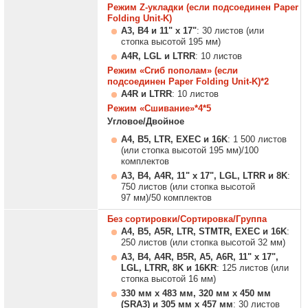
Режим Z-укладки (если подсоединен Paper
Folding Unit-K)
A3, B4 и 11" x 17"
: 30 листов (или
стопка высотой 195 мм)
A4R, LGL и LTRR
: 10 листов
Режим «Сгиб пополам» (если
подсоединен Paper Folding Unit-K)*2
A4R и LTRR
: 10 листов
Режим «Сшивание»*4*5
Угловое/Двойное
A4, B5, LTR, EXEC и 16K
: 1 500 листов
(или стопка высотой 195 мм)/100
комплектов
A3, B4, A4R, 11" x 17", LGL, LTRR и 8K
:
750 листов (или стопка высотой
97 мм)/50 комплектов
Без сортировки/Сортировка/Группа
A4, B5, A5R, LTR, STMTR, EXEC и 16K
:
250 листов (или стопка высотой 32 мм)
A3, B4, A4R, B5R, A5, A6R, 11" x 17",
LGL, LTRR, 8K и 16KR
: 125 листов (или
стопка высотой 16 мм)
330 мм x 483 мм, 320 мм x 450 мм
(SRA3) и 305 мм x 457 мм
: 30 листов