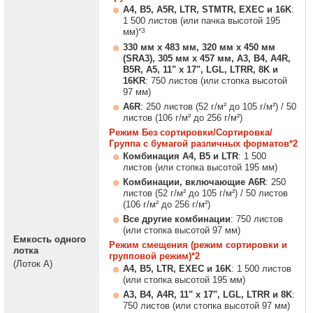
A4, B5, A5R, LTR, STMTR, EXEC и 16K
:
1 500 листов (или пачка высотой 195
*3
мм)
330 мм x 483 мм, 320 мм x 450 мм
(SRA3), 305 мм x 457 мм, A3, B4, A4R,
B5R, A5, 11" x 17", LGL, LTRR, 8K и
16KR
: 750 листов (или стопка высотой
97 мм)
A6R
: 250 листов (52 г/м² до 105 г/м²) / 50
листов (106 г/м² до 256 г/м²)
Режим Без сортировки/Сортировка/
Группа с бумагой различных форматов*2
Комбинация A4, B5 и LTR
: 1 500
листов (или стопка высотой 195 мм)
Комбинации, включающие A6R
: 250
листов (52 г/м² до 105 г/м²) / 50 листов
(106 г/м² до 256 г/м²)
Все другие комбинации
: 750 листов
(или стопка высотой 97 мм)
Емкость одного
Режим смещения (режим сортировки и
лотка
групповой режим)*2
(Лоток A)
A4, B5, LTR, EXEC и 16K
: 1 500 листов
(или стопка высотой 195 мм)
A3, B4, A4R, 11" x 17", LGL, LTRR и 8K
:
750 листов (или стопка высотой 97 мм)