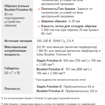
технических условий на блок
центральной прошивки
Обрезка (только
Плотность/Тип бумаги
: Зависит от
Booklet Finisher-X)
технических условий на блок
(Если
центральной прошивки
подсоединено
Ширина обрезки
: 2–20 мм
устройство
обрезки)
Емкость лотка для отходов обрезки
:
1 500 листов (при обрезке 20 мм бумаги
80 г/м²)
Источник питания
100–240 В, 50/60 Гц, 2,8 А
Максимальная
311 Вт или меньше (включая перфоратор)
потребляемая
/ 384 Вт или меньше (включая перфоратор и
мощность
Inner Booklet Trimmer-A)
*
Staple Finisher-X
: 654 мм (782 мм
) x 765 мм
*9
x 1 040 мм
Габариты
*
Booklet Finisher-X
: 767 мм (896 мм
) x
(Ш x Г x В)
*9
765 мм x 1 040 мм
* При выдвинутом вспомогательном лотке
Staple Finisher-X
: Приблизительно 64 кг
Плотность
Booklet Finisher-X
: Приблизительно 110 кг
*1 За исключением бумаги «Тонкая 2» (для двусторонней печати)
*2 Для бумаги с покрытием емкость лотка составляет половину от заявленной.