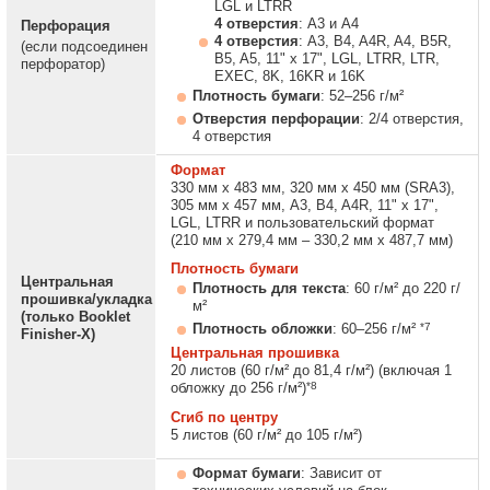
LGL и LTRR
4 отверстия
: A3 и A4
Перфорация
4 отверстия
: A3, B4, A4R, A4, B5R,
(если подсоединен
B5, A5, 11" x 17", LGL, LTRR, LTR,
перфоратор)
EXEC, 8K, 16KR и 16K
Плотность бумаги
: 52–256 г/м²
Отверстия перфорации
: 2/4 отверстия,
4 отверстия
Формат
330 мм x 483 мм, 320 мм x 450 мм (SRA3),
305 мм x 457 мм, A3, B4, A4R, 11" x 17",
LGL, LTRR и пользовательский формат
(210 мм x 279,4 мм – 330,2 мм x 487,7 мм)
Плотность бумаги
Центральная
Плотность для текста
: 60 г/м² до 220 г/
прошивка/укладка
м²
(только Booklet
*7
Плотность обложки
: 60–256 г/м²
Finisher-X)
Центральная прошивка
20 листов (60 г/м² до 81,4 г/м²) (включая 1
*8
обложку до 256 г/м²)
Сгиб по центру
5 листов (60 г/м² до 105 г/м²)
Формат бумаги
: Зависит от