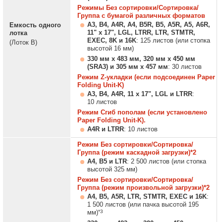
Режимы Без сортировки/Сортировка/
Группа с бумагой различных форматов
A3, B4, A4R, A4, B5R, B5, A5R, A5, A6R,
Емкость одного
11" x 17", LGL, LTRR, LTR, STMTR,
лотка
EXEC, 8K и 16K
: 125 листов (или стопка
(Лоток B)
высотой 16 мм)
330 мм x 483 мм, 320 мм x 450 мм
(SRA3) и 305 мм x 457 мм
: 30 листов
Режим Z-укладки (если подсоединен Paper
Folding Unit-K)
A3, B4, A4R, 11 x 17", LGL и LTRR
:
10 листов
Режим Сгиб пополам (если установлено
Paper Folding Unit-K).
A4R и LTRR
: 10 листов
Режим Без сортировки/Сортировка/
Группа (режим каскадной загрузки)*2
A4, B5 и LTR
: 2 500 листов (или стопка
высотой 325 мм)
Режим Без сортировки/Сортировка/
Группа (режим произвольной загрузки)*2
A4, B5, A5R, LTR, STMTR, EXEC и 16K
:
1 500 листов (или пачка высотой 195
*3
мм)