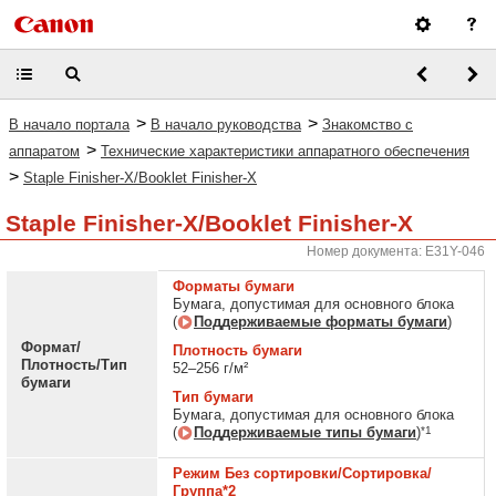
>
>
В начало портала
В начало руководства
Знакомство с
>
аппаратом
Технические характеристики аппаратного обеспечения
>
Staple Finisher-X/Booklet Finisher-X
Staple Finisher-X/Booklet Finisher-X
Номер документа: E31Y-046
Форматы бумаги
Бумага, допустимая для основного блока
(
Поддерживаемые форматы бумаги
)
Формат/
Плотность бумаги
Плотность/Тип
52–256 г/м²
бумаги
Тип бумаги
Бумага, допустимая для основного блока
*1
(
Поддерживаемые типы бумаги
)
Режим Без сортировки/Сортировка/
Группа*2