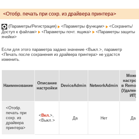
<Отобр. печать при сохр. из драйвера принтера>
(Параметры/Регистрация)
<Параметры функции>
<Сохранить/
Доступ к файлам>
<Параметры почт. ящика>
<Параметры защиты
ячейки>
Если для этого параметра задано значение <Выкл.>, параметр
<Печать после сохранения из драйвера принтера> не удастся
изменить.
Можн
настрои
Описание
Наименование
DeviceAdmin
NetworkAdmin
в Remote
настройки
(Удален
ИП)
<Отобр.
печать при
<
Вкл.
>,
сохр. из
Да
Нет
Да
<Выкл.>
драйвера
принтера>