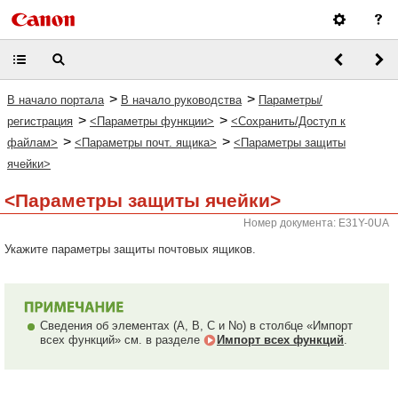
>
>
В начало портала
В начало руководства
Параметры/
>
>
регистрация
<Параметры функции>
<Сохранить/Доступ к
>
>
файлам>
<Параметры почт. ящика>
<Параметры защиты
ячейки>
<Параметры защиты ячейки>
Номер документа: E31Y-0UA
Укажите параметры защиты почтовых ящиков.
Сведения об элементах (A, B, C и No) в столбце «Импорт
всех функций» см. в разделе
Импорт всех функций
.