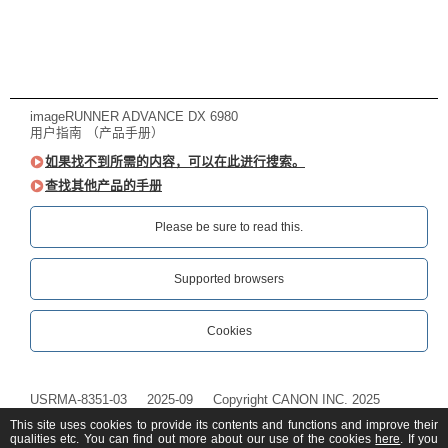
imageRUNNER ADVANCE DX 6980
用户指南 （产品手册）
如果找不到所需的内容，可以在此进行搜索。
查找其他产品的手册
Please be sure to read this.‎
Supported browsers
Cookies
USRMA-8351-03
2025-09
Copyright CANON INC. 2025
This site uses cookies to provide its contents and functions and improve their
qualities etc. You can find out more about our use of the cookies
here
. If you