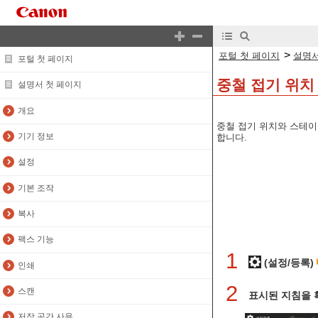
>
포털 첫 페이지
설명서
포털 첫 페이지
중철 접기 위치
설명서 첫 페이지
개요
중철 접기 위치와 스테이
기기 정보
합니다.
설정
기본 조작
복사
팩스 기능
1
(설정/등록)
인쇄
2
스캔
표시된 지침을 
저장 공간 사용