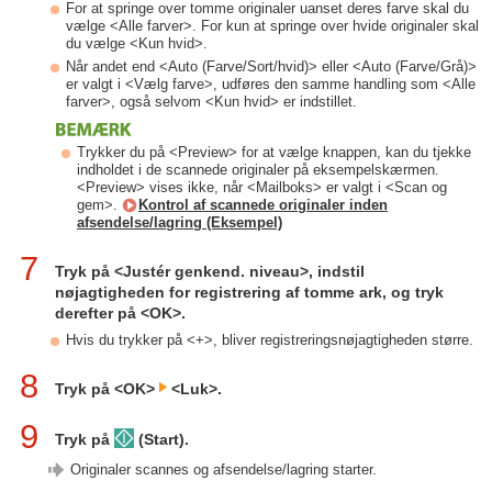
For at springe over tomme originaler uanset deres farve skal du
vælge <Alle farver>. For kun at springe over hvide originaler skal
du vælge <Kun hvid>.
Når andet end <Auto (Farve/Sort/hvid)> eller <Auto (Farve/Grå)>
er valgt i <Vælg farve>, udføres den samme handling som <Alle
farver>, også selvom <Kun hvid> er indstillet.
Trykker du på <Preview> for at vælge knappen, kan du tjekke
indholdet i de scannede originaler på eksempelskærmen.
<Preview> vises ikke, når <Mailboks> er valgt i <Scan og
gem>.
Kontrol af scannede originaler inden
afsendelse/lagring (Eksempel)
7
Tryk på <Justér genkend. niveau>, indstil
nøjagtigheden for registrering af tomme ark, og tryk
derefter på <OK>.
Hvis du trykker på <+>, bliver registreringsnøjagtigheden større.
8
Tryk på <OK>
<Luk>.
9
Tryk på
(Start).
Originaler scannes og afsendelse/lagring starter.