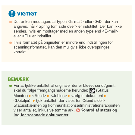
Det er kun modtagere af typen <E-mail> eller <Fil>, der kan
angives, når <Spring tom side over> er indstillet. Der kan ikke
sendes, hvis en modtager med en anden type end <E-mail>
eller <Fil> er indstillet.
Hvis formatet på originalen er mindre end indstillingen for
scanningsformatet, kan den muligvis ikke overspringes
korrekt.
For at tjekke antallet af originaler der er blevet sendt/gemt,
skal du følge fremgangsmåderne herunder:
(Status
Monitor)
<Send>
<Joblog>
vælg et dokument
<Detaljer>
tjek antallet, der vises for <Send sider>
Statusskærmen og kommunikationsadministrationsrapporten
viser antallet, inklusive tomme ark.
Kontrol af status og
log for scannede dokumenter