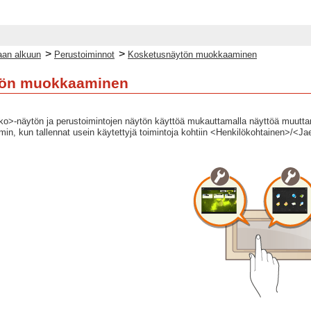
>
>
an alkuun
Perustoiminnot
Kosketusnäytön muokkaaminen
tön muokkaaminen
ko>-näytön ja perustoimintojen näytön käyttöä mukauttamalla näyttöä muuttamal
n, kun tallennat usein käytettyjä toimintoja kohtiin <Henkilökohtainen>/<Jae