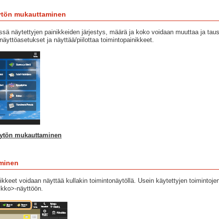
ytön mukauttaminen
sä näytettyjen painikkeiden järjestys, määrä ja koko voidaan muuttaa ja taus
näyttöasetukset ja näyttää/piilottaa toimintopainikkeet.
äytön mukauttaminen
ominen
ikkeet voidaan näyttää kullakin toimintonäytöllä. Usein käytettyjen toimintoje
ikko>-näyttöön.