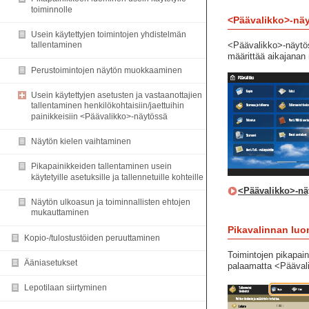
toiminnolle
<Päävalikko>-nä
Usein käytettyjen toimintojen yhdistelmän
<Päävalikko>-näytös
tallentaminen
määrittää aikajanan 
Perustoimintojen näytön muokkaaminen
Usein käytettyjen asetusten ja vastaanottajien
tallentaminen henkilökohtaisiin/jaettuihin
painikkeisiin <Päävalikko>-näytössä
Näytön kielen vaihtaminen
Pikapainikkeiden tallentaminen usein
käytetyille asetuksille ja tallennetuille kohteille
<Päävalikko>-n
Näytön ulkoasun ja toiminnallisten ehtojen
mukauttaminen
Pikavalinnan lu
Kopio-/tulostustöiden peruuttaminen
Toimintojen pikapain
Ääniasetukset
palaamatta <Pääval
Lepotilaan siirtyminen