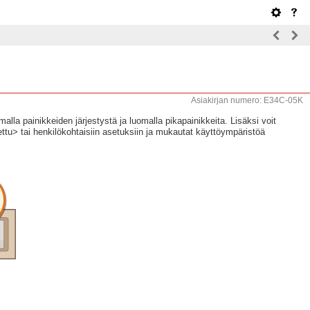
Asiakirjan numero: E34C-05K
la painikkeiden järjestystä ja luomalla pikapainikkeita. Lisäksi voit
ttu> tai henkilökohtaisiin asetuksiin ja mukautat käyttöympäristöä