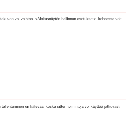
takuvan voi vaihtaa. <Aloitusnäytön hallinnan asetukset> -kohdassa voit
n tallentaminen on kätevää, koska sitten toimintoja voi käyttää jatkuvasti