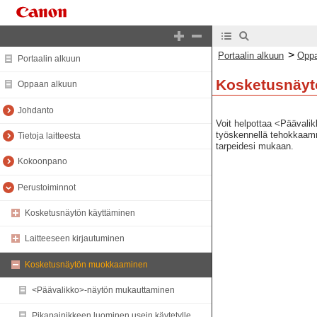
>
Portaalin alkuun
Oppa
Portaalin alkuun
Kosketusnäy
Oppaan alkuun
Johdanto
Voit helpottaa <Päävalik
työskennellä tehokkaammi
Tietoja laitteesta
tarpeidesi mukaan.
Kokoonpano
Perustoiminnot
Kosketusnäytön käyttäminen
Laitteeseen kirjautuminen
Kosketusnäytön muokkaaminen
<Päävalikko>-näytön mukauttaminen
Pikapainikkeen luominen usein käytetylle