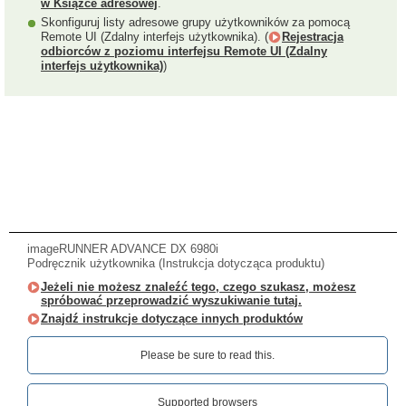
w Książce adresowej
.
Skonfiguruj listy adresowe grupy użytkowników za pomocą
Remote UI (Zdalny interfejs użytkownika). (
Rejestracja
odbiorców z poziomu interfejsu Remote UI (Zdalny
interfejs użytkownika)
)
imageRUNNER ADVANCE DX 6980i
Podręcznik użytkownika (Instrukcja dotycząca produktu)
Jeżeli nie możesz znaleźć tego, czego szukasz, możesz
spróbować przeprowadzić wyszukiwanie tutaj.
Znajdź instrukcje dotyczące innych produktów
Please be sure to read this.‎
Supported browsers