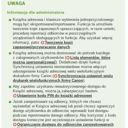
Informacja dla administratora
Książka adresowa i klawisze wybierania jednoprzyciskowego
mogą być eksportowane/importowane. Funkcja ta umożliwia
tworzenie kopii zapasowych upraszczających, w razie usterki,
procedurę rejestracji odbiorców w poszczególnych
urządzeniach obsługujących te funkcje. Aby uzyskać więcej
informacji, patrz
Tworzenie kopii
zapasowej/przywracanie danych
.
Książkę adresową można dostosować do potrzeb każdego
z zalogowanych użytkowników (
Lista elementów, które
można spersonalizować
). Dodatkowo dzięki funkcji
Synchronizuj ustawienia niestandardowe można włączyć
udostępnianie książki adresowej wielu wielofunkcyjnym
drukarkom firmy Canon (
Synchronizacja ustawień wielu
drukarek wielofunkcyjnych firmy Canon
).
Aby zapobiec uzyskaniu nieautoryzowanego dostępu do
Książki adresowej, można ją zabezpieczyć hasłem.
Ustawienie kodu PIN do książki adresowej
Jeżeli zarejestrowani są odbiorcy, których nie chcesz
wyświetlać w Książce adresowej lub jeżeli chcesz ograniczyć
dostęp użytkownika do odbiorców, wprowadź kod dostępu
podczas rejestrowania danego odbiorcy. Aby korzystać z kodu
dostępu konieczne jest wcześniejsze ustawienie funkcji w
Ograniczanie dostępu do odbiorców zarejestrowanych