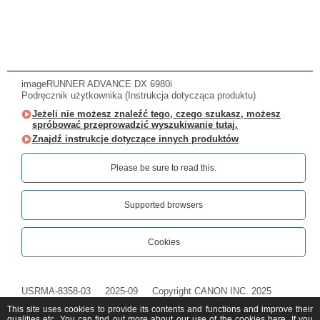
imageRUNNER ADVANCE DX 6980i
Podręcznik użytkownika (Instrukcja dotycząca produktu)
Jeżeli nie możesz znaleźć tego, czego szukasz, możesz
spróbować przeprowadzić wyszukiwanie tutaj.
Znajdź instrukcje dotyczące innych produktów
Please be sure to read this.‎
Supported browsers
Cookies
USRMA-8358-03
2025-09
Copyright CANON INC. 2025
This site uses cookies to provide its contents and functions and improve their
qualities etc. You can find out more about our use of the cookies
here
. If you