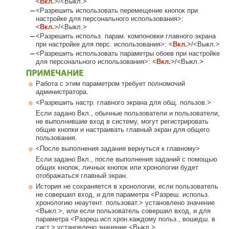
<
Вкл.
>/<Выкл.>
<Разрешить использовать перемещение кнопок при
настройке для персонального использования>:
<
Вкл.
>/<Выкл.>
<Разрешить использ. парам. компоновки главного экрана
при настройке для перс. использования>: <
Вкл.
>/<Выкл.>
<Разрешить использовать параметры обоев при настройке
для персонального использования>: <
Вкл.
>/<Выкл.>
Работа с этим параметром требует полномочий
администратора.
<Разрешить настр. главного экрана для общ. пользов.>
Если задано Вкл., обычные пользователи и пользователи,
не выполнившие вход в систему, могут регистрировать
общие кнопки и настраивать главный экран для общего
пользования.
<После выполнения задания вернуться к главному>
Если задано Вкл., после выполнения заданий с помощью
общих кнопок, личных кнопок или хронологии будет
отображаться главный экран.
История не сохраняется в хронологии, если пользователь
не совершил вход, и для параметра <Разреш. использ.
хронологию неаутент. пользоват.> установлено значение
<Выкл.>, или если пользователь совершил вход, и для
параметра <Разреш.исп.хрон.каждому польз., вошедш. в
сист.> установлено значение <Выкл.>.