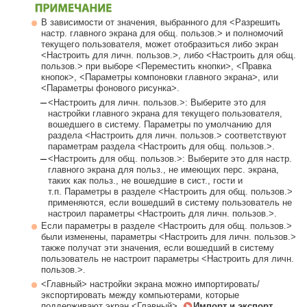
В зависимости от значения, выбранного для <Разрешить
настр. главного экрана для общ. пользов.> и полномочий
текущего пользователя, может отобразиться либо экран
<Настроить для личн. пользов.>, либо <Настроить для общ.
пользов.> при выборе <Переместить кнопки>, <Правка
кнопок>, <Параметры компоновки главного экрана>, или
<Параметры фонового рисунка>.
<Настроить для личн. пользов.>: Выберите это для
настройки главного экрана для текущего пользователя,
вошедшего в систему. Параметры по умолчанию для
раздела <Настроить для личн. пользов.> соответствуют
параметрам раздела <Настроить для общ. пользов.>.
<Настроить для общ. пользов.>: Выберите это для настр.
главного экрана для польз., не имеющих перс. экрана,
таких как польз., не вошедшие в сист., гости и
т.п. Параметры в разделе <Настроить для общ. пользов.>
применяются, если вошедший в систему пользователь не
настроил параметры <Настроить для личн. пользов.>.
Если параметры в разделе <Настроить для общ. пользов.>
были изменены, параметры <Настроить для личн. пользов.>
также получат эти значения, если вошедший в систему
пользователь не настроит параметры <Настроить для личн.
пользов.>.
<Главный> настройки экрана можно импортировать/
экспортировать между компьютерами, которые
поддерживают экран <Главный>.
Импорт и экспорт