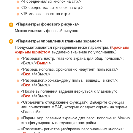
<4 средне-малых кнопок на стр.>
<12 средне-малых кнопок на стр.>
<15 мелких кнопок на стр.>
<Параметры фонового рисунка>
Можно изменить фоновый рисунок.
<Параметры управления главным экраном>
Предусматриваются приведенные ниже параметры. (
Красным
жирным шрифтом
выделено значение по умолчанию.)
<Разрешить настр. главного экрана для общ. пользов.>:
<Вкл.>/<
Выкл.
>
<Разреш. использ. хронологию неаутент. пользоват.>:
<
Вкл.
>/<Выкл.>
<Разреш.исп.хрон.каждому польз., вошедш. в сист.>:
<
Вкл.
>/<Выкл.>
<После выполнения задания вернуться к главному>:
<
Вкл.
>/<Выкл.>
<Ограничить отображение функций>: Выберите функции
или приложения MEAP, которые следует скрыть на экране
<Главный>.
<Парам. упр. главным экраном для перс. использ.>: Можно
сконфигурировать следующие настройки.
<Разрешить регистрацию/правку персональных кнопок>: