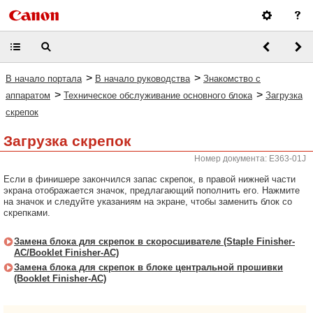
>
>
В начало портала
В начало руководства
Знакомство с
>
>
аппаратом
Техническое обслуживание основного блока
Загрузка
скрепок
Загрузка скрепок
Номер документа: E363-01J
Если в финишере закончился запас скрепок, в правой нижней части
экрана отображается значок, предлагающий пополнить его. Нажмите
на значок и следуйте указаниям на экране, чтобы заменить блок со
скрепками.
Замена блока для скрепок в скоросшивателе (Staple Finisher-
AC/Booklet Finisher-AC)
Замена блока для скрепок в блоке центральной прошивки
(Booklet Finisher-AC)