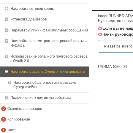
Настройка сетевой среды
imageRUNNER ADV
Установка драйверов
Руководство польз
Если вы не наш
Параметры линии факсимильных сообщений
Найти руководс
Настройка параметров электронной почты и
И-факса
Please be sure to r
Использование облачного почтового сервера
с OAuth 2.0
USRMA-8360-03
Настройка раздела Супер-ячейка аппарата
Настройка общего доступа к разделу
Супер-ячейка
Подключение к другим устройствам
Основные операции
Копирование
Факс