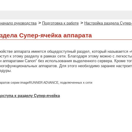
>
>
 начало руководства
Подготовка к работе
Настройка раздела Супер-
здела Супер-ячейка аппарата
ойстве аппарата имеется общедоступный раздел, который называется
ступ к этому разделу в рамках сети. Благодаря этому можно с легкост
*
 аппаратами Canon
без использования выделенного сервера. Кроме то
ногофункциональных аппаратов. Для этого необходимо заранее настро
едуры.
ппаратов серии imageRUNNER ADVANCE, подключенных к сети
оступа к разделу Супер-ячейка