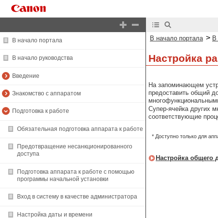
>
В начало портала
В
В начало портала
Настройка ра
В начало руководства
Введение
На запоминающем устр
предоставить общий до
Знакомство с аппаратом
многофункциональными
Супер-ячейка других м
Подготовка к работе
соответствующие проц
Обязательная подготовка аппарата к работе
* Доступно только для а
Предотвращение несанкционированного
доступа
Настройка общего д
Подготовка аппарата к работе с помощью
программы начальной установки
Вход в систему в качестве администратора
Настройка даты и времени