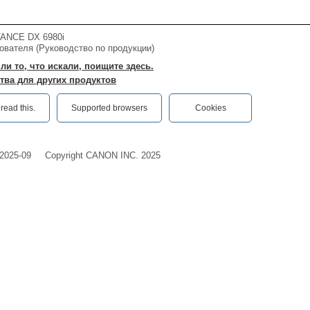
ANCE DX 6980i
ователя (Руководство по продукции)
ли то, что искали, поищите здесь.
тва для других продуктов
ead this.‎
Supported browsers
Cookies
2025-09
Copyright CANON INC. 2025