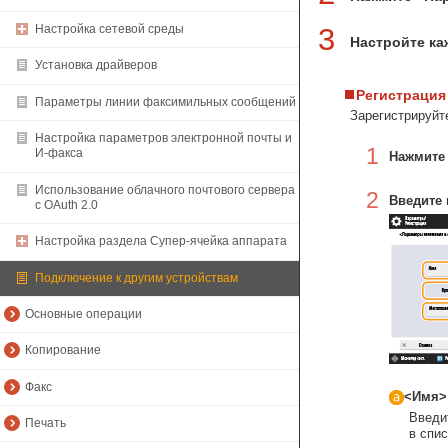
3
Настройка сетевой среды
Настройте ка
Установка драйверов
Регистрация
Параметры линии факсимильных сообщений
Зарегистрируйт
Настройка параметров электронной почты и
1
И-факса
Нажмите
Использование облачного почтового сервера
2
Введите 
с OAuth 2.0
Настройка раздела Супер-ячейка аппарата
Подключение к другим устройствам
Основные операции
Копирование
Факс
<Имя>
Введи
Печать
в спис