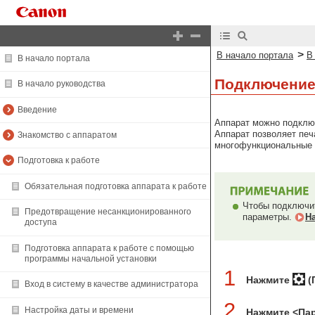
>
В начало портала
В
В начало портала
Подключение
В начало руководства
Введение
Аппарат можно подключ
Аппарат позволяет печ
Знакомство с аппаратом
многофункциональные а
Подготовка к работе
Обязательная подготовка аппарата к работе
Чтобы подключит
Предотвращение несанкционированного
параметры.
Н
доступа
Подготовка аппарата к работе с помощью
программы начальной установки
1
Нажмите
(
Вход в систему в качестве администратора
2
Настройка даты и времени
Нажмите <Па