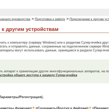
>
>
 начало руководства
Подготовка к работе
Подключение к другим ус
 к другим устройствам
ить к компьютеру (серверу Windows) или к разделам Супер-ячейка друг
атать и отправлять данные, сохраненные на подключенном сервере Windo
ппараты могут использовать данные, хранящиеся в разделе Супер-ячей
ь аппарат к хранилищам других многофункциональных аппаратов, на п
астройка общего доступа к разделу Супер-ячейка
Параметры/Регистрация).
раметры функции>
<Сохранить/Доступ к файлам>
<Парамет