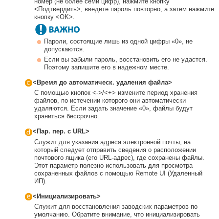
номер (не более семи цифр), нажмите кнопку
<Подтвердить>, введите пароль повторно, а затем нажмите
кнопку <OK>.
Пароли, состоящие лишь из одной цифры «0», не
допускаются.
Если вы забыли пароль, восстановить его не удастся.
Поэтому запишите его в надежном месте.
<Время до автоматическ. удаления файла>
С помощью кнопок <->/<+> измените период хранения
файлов, по истечении которого они автоматически
удаляются. Если задать значение «0», файлы будут
храниться бессрочно.
<Пар. пер. с URL>
Служит для указания адреса электронной почты, на
который следует отправить сведения о расположении
почтового ящика (его URL-адрес), где сохранены файлы.
Этот параметр полезно использовать для просмотра
сохраненных файлов с помощью Remote UI (Удаленный
ИП).
<Инициализировать>
Служит для восстановления заводских параметров по
умолчанию. Обратите внимание, что инициализировать