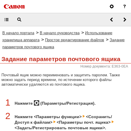
>
>
В начало портала
В начало руководства
Использование
>
>
хранилища аппарата
Простое редактирование файлов
Задание
параметров почтового ящика
Задание параметров почтового ящика
Номер документа: E363-0EA
Почтовый ящик можно переименовать и защитить паролем. Также
можно задать период времени, по истечении которого файлы
автоматически удаляются из почтового ящика.
1
Нажмите
(Параметры/Регистрация).
2
Нажмите <Параметры функции>
<Сохранить/
Доступ к файлам>
<Параметры почт. ящика>
<Задать/Регистрировать почтовые ящики>.