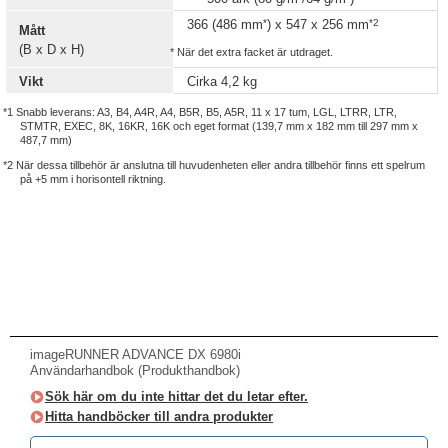
*
*2
366 (486 mm
) x 547 x 256 mm
Mått
(B x D x H)
* När det extra facket är utdraget.
Vikt
Cirka 4,2 kg
*1 Snabb leverans: A3, B4, A4R, A4, B5R, B5, A5R, 11 x 17 tum, LGL, LTRR, LTR,
STMTR, EXEC, 8K, 16KR, 16K och eget format (139,7 mm x 182 mm till 297 mm x
487,7 mm)
*2 När dessa tillbehör är anslutna till huvudenheten eller andra tillbehör finns ett spelrum
på +5 mm i horisontell riktning.
imageRUNNER ADVANCE DX 6980i
Användarhandbok (Produkthandbok)
Sök här om du inte hittar det du letar efter.
Hitta handböcker till andra produkter