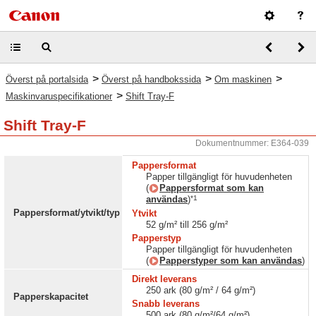
>
>
>
Överst på portalsida
Överst på handbokssida
Om maskinen
>
Maskinvaruspecifikationer
Shift Tray-F
Shift Tray-F
Dokumentnummer: E364-039
Pappersformat
Papper tillgängligt för huvudenheten
(
Pappersformat som kan
*1
användas
)
Pappersformat/ytvikt/typ
Ytvikt
52 g/m² till 256 g/m²
Papperstyp
Papper tillgängligt för huvudenheten
(
Papperstyper som kan användas
)
Direkt leverans
250 ark (80 g/m² / 64 g/m²)
Papperskapacitet
Snabb leverans
500 ark (80 g/m²/64 g/m²)