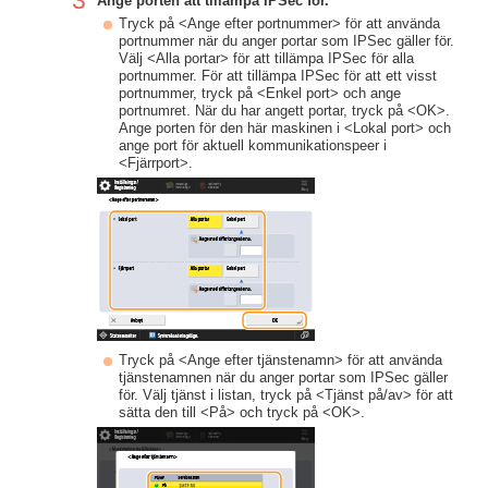
3
Ange porten att tillämpa IPSec för.
Tryck på <Ange efter portnummer> för att använda
portnummer när du anger portar som IPSec gäller för.
Välj <Alla portar> för att tillämpa IPSec för alla
portnummer. För att tillämpa IPSec för att ett visst
portnummer, tryck på <Enkel port> och ange
portnumret. När du har angett portar, tryck på <OK>.
Ange porten för den här maskinen i <Lokal port> och
ange port för aktuell kommunikationspeer i
<Fjärrport>.
Tryck på <Ange efter tjänstenamn> för att använda
tjänstenamnen när du anger portar som IPSec gäller
för. Välj tjänst i listan, tryck på <Tjänst på/av> för att
sätta den till <På> och tryck på <OK>.