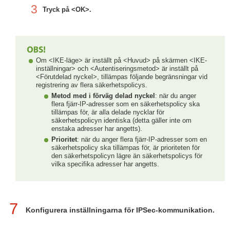
3
Tryck på <OK>.
Om <IKE-läge> är inställt på <Huvud> på skärmen <IKE-
inställningar> och <Autentiseringsmetod> är inställt på
<Förutdelad nyckel>, tillämpas följande begränsningar vid
registrering av flera säkerhetspolicys.
Metod med i förväg delad nyckel
: när du anger
flera fjärr-IP-adresser som en säkerhetspolicy ska
tillämpas för, är alla delade nycklar för
säkerhetspolicyn identiska (detta gäller inte om
enstaka adresser har angetts).
Prioritet
: när du anger flera fjärr-IP-adresser som en
säkerhetspolicy ska tillämpas för, är prioriteten för
den säkerhetspolicyn lägre än säkerhetspolicys för
vilka specifika adresser har angetts.
7
Konfigurera inställningarna för IPSec-kommunikation.