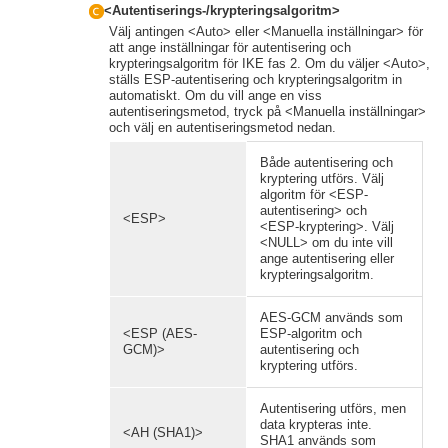
<Autentiserings-/krypteringsalgoritm>
Välj antingen <Auto> eller <Manuella inställningar> för
att ange inställningar för autentisering och
krypteringsalgoritm för IKE fas 2. Om du väljer <Auto>,
ställs ESP-autentisering och krypteringsalgoritm in
automatiskt. Om du vill ange en viss
autentiseringsmetod, tryck på <Manuella inställningar>
och välj en autentiseringsmetod nedan.
Både autentisering och
kryptering utförs. Välj
algoritm för <ESP-
autentisering> och
<ESP>
<ESP-kryptering>. Välj
<NULL> om du inte vill
ange autentisering eller
krypteringsalgoritm.
AES-GCM används som
<ESP (AES-
ESP-algoritm och
GCM)>
autentisering och
kryptering utförs.
Autentisering utförs, men
data krypteras inte.
<AH (SHA1)>
SHA1 används som