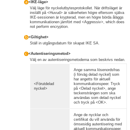
<IKE-läge>
Välj läge för nyckelutbytesprotokollet. När driftsläget är
inställt på <Huvud> är säkerheten högre eftersom själva
IKE-sessionen är krypterad, men en högre börda åläggs
kommunikationen jämfört med <Aggressiv>, which does
not perform encryption.
<Giltighet>
Ställ in utgångsdatum för skapat IKE SA.
<Autentiseringsmetod>
Välj en av autentiseringsmetoderna som beskrivs nedan.
Ange samma lösenordsfras
(i förväg delad nyckel) som
har angetts för aktuell
<Förutdelad
kommunikationspeer. Tryck
nyckel>
på <Delad nyckel>, ange
teckensträngen som ska
användas som delad nyckel
och tryck på <OK>.
Ange de nycklar och
certifikat du vill använda för
ömsesidig autentisering med
aktuell kommunikationspeer.