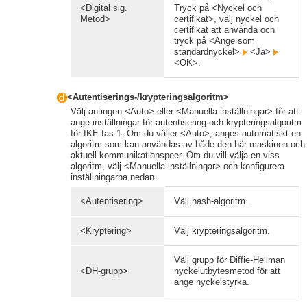
<Digital sig.
Tryck på <Nyckel och
Metod>
certifikat>, välj nyckel och
certifikat att använda och
tryck på <Ange som
standardnyckel>
<Ja>
<OK>.
<Autentiserings-/krypteringsalgoritm>
Välj antingen <Auto> eller <Manuella inställningar> för att
ange inställningar för autentisering och krypteringsalgoritm
för IKE fas 1. Om du väljer <Auto>, anges automatiskt en
algoritm som kan användas av både den här maskinen och
aktuell kommunikationspeer. Om du vill välja en viss
algoritm, välj <Manuella inställningar> och konfigurera
inställningarna nedan.
<Autentisering>
Välj hash-algoritm.
<Kryptering>
Välj krypteringsalgoritm.
Välj grupp för Diffie-Hellman
<DH-grupp>
nyckelutbytesmetod för att
ange nyckelstyrka.