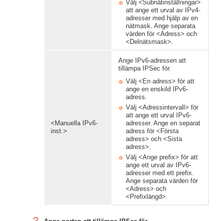
Välj <Subnätinställningar>
att ange ett urval av IPv4-
adresser med hjälp av en
nätmask. Ange separata
värden för <Adress> och
<Delnätsmask>.
Ange IPv6-adressen att
tillämpa IPSec för.
Välj <En adress> för att
ange en enskild IPv6-
adress.
Välj <Adressintervall> för
att ange ett urval IPv6-
<Manuella IPv6-
adresser. Ange en separat
inst.>
adress för <Första
adress> och <Sista
adress>.
Välj <Ange prefix> för att
ange ett urval av IPv6-
adresser med ett prefix.
Ange separata värden för
<Adress> och
<Prefixlängd>.