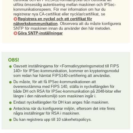
utföra ömsesidig autentisering mellan maskinen och IPSec-
kommunikationspeers. För mer information om hur du
registrerar nya CA-certifikat eller nycklar/certifikat, se
Registrera en nyckel och ett certifikat för
nätverkskommunikation
. Observera att du måste konfigurera
SNTP för maskinen innan du använder den här metoden.
Göra SNTP-inställningar
Oavsett inställningarna för <Formatkrypteringsmetod till FIPS
140> för IPSec-kommunikation, kommer en krypteringsmodul
som redan har hämtat FIPS140-certifiering att användas.
Du måste, för att få IPSec-kommunikationen att
överensstämma med FIPS 140, ställa in nyckellängden för
både DH och RSA för IPSec-kommunikation på 2048-bitar eller
längre i den nätverksmiljö som maskinen ingår i.
Endast nyckellängden för DH kan anges från maskinen.
Anteckna när du konfigurerar miljön, eftersom det inte finns
några inställningar för RSA i maskinen.
Du kan registrera upp till 10 säkerhetspolicys.