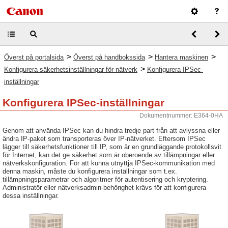
>
>
>
Överst på portalsida
Överst på handbokssida
Hantera maskinen
>
Konfigurera säkerhetsinställningar för nätverk
Konfigurera IPSec-
inställningar
Konfigurera IPSec-inställningar
Dokumentnummer: E364-0HA
Genom att använda IPSec kan du hindra tredje part från att avlyssna eller
ändra IP-paket som transporteras över IP-nätverket. Eftersom IPSec
lägger till säkerhetsfunktioner till IP, som är en grundläggande protokollsvit
för Internet, kan det ge säkerhet som är oberoende av tillämpningar eller
nätverkskonfiguration. För att kunna utnyttja IPSec-kommunikation med
denna maskin, måste du konfigurera inställningar som t.ex.
tillämpningsparametrar och algoritmer för autentisering och kryptering.
Administratör eller nätverksadmin-behörighet krävs för att konfigurera
dessa inställningar.