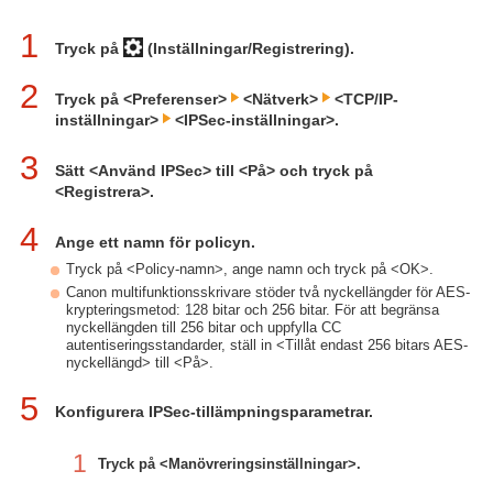
1
Tryck på
(Inställningar/Registrering).
2
Tryck på <Preferenser>
<Nätverk>
<TCP/IP-
inställningar>
<IPSec-inställningar>.
3
Sätt <Använd IPSec> till <På> och tryck på
<Registrera>.
4
Ange ett namn för policyn.
Tryck på <Policy-namn>, ange namn och tryck på <OK>.
Canon multifunktionsskrivare stöder två nyckellängder för AES-
krypteringsmetod: 128 bitar och 256 bitar. För att begränsa
nyckellängden till 256 bitar och uppfylla CC
autentiseringsstandarder, ställ in <Tillåt endast 256 bitars AES-
nyckellängd> till <På>.
5
Konfigurera IPSec-tillämpningsparametrar.
1
Tryck på <Manövreringsinställningar>.