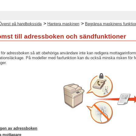
>
>
Överst på handbokssida
Hantera maskinen
Begränsa maskinens funktio
mst till adressboken och sändfunktioner
ör adressboken så att obehöriga användare inte kan redigera mottagarinformat
ationsläckage. På modeller med faxfunktion kan du också minska risken för f
ger.
gen av adressboken
a mottagare