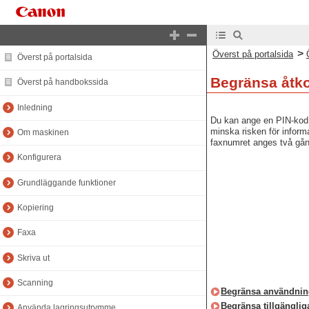
>
Överst på portalsida
Överst på portalsida
Begränsa åtko
Överst på handbokssida
Inledning
Du kan ange en PIN-kod f
minska risken för inform
Om maskinen
faxnumret anges två gån
Konfigurera
Grundläggande funktioner
Kopiering
Faxa
Skriva ut
Scanning
Begränsa användnin
Begränsa tillgänglig
Använda lagringsutrymme