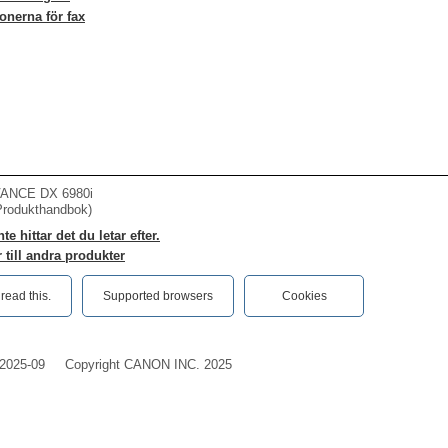
onerna för fax
ANCE DX 6980i
Produkthandbok)
e hittar det du letar efter.
 till andra produkter
ead this.‎
Supported browsers
Cookies
2025-09
Copyright CANON INC. 2025