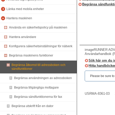
Begränsa sändfunkti
Länka med mobila enheter
Hantera maskinen
Använda en säkerhetspolicy på maskinen
Hantera användare
Konfigurera säkerhetsinställningar för nätverk
imageRUNNER ADV
Användarhandbok (
Begränsa maskinens funktioner
Sök här om du int
Begränsa åtkomst till adressboken och
Hitta handböcker
sändfunktioner
Please be sure to r
Begränsa användningen av adressboken
Begränsa tillgängliga mottagare
USRMA-8361-03
Begränsa sändfunktionerna för fax
Begränsa utskrift från en dator