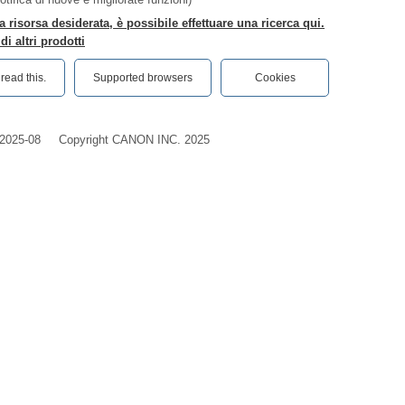
a risorsa desiderata, è possibile effettuare una ricerca qui.
i altri prodotti
ead this.‎
Supported browsers
Cookies
2025-08
Copyright CANON INC. 2025