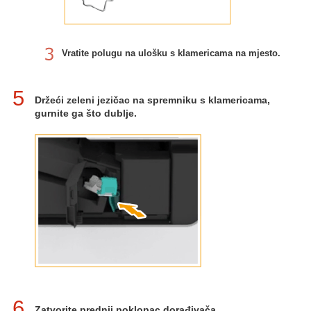
Vratite polugu na ulošku s klamericama na mjesto.
5
Držeći zeleni jezičac na spremniku s klamericama,
gurnite ga što dublje.
6
Zatvorite prednji poklopac dorađivača.