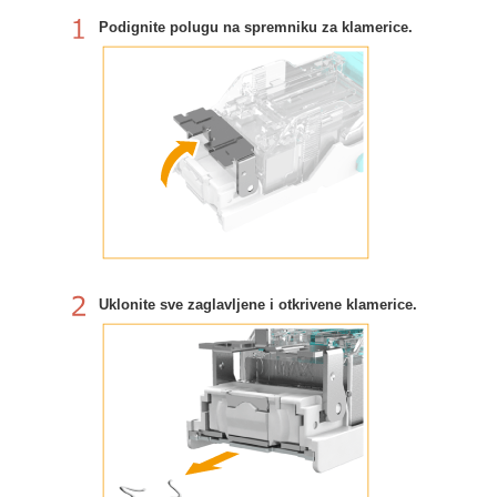
Podignite polugu na spremniku za klamerice.
Uklonite sve zaglavljene i otkrivene klamerice.