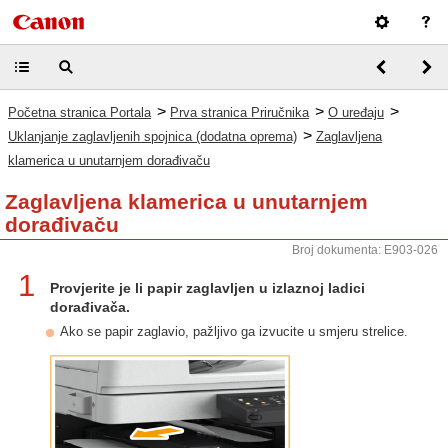
>
>
>
Početna stranica Portala
Prva stranica Priručnika
O uređaju
>
Uklanjanje zaglavljenih spojnica (dodatna oprema)
Zaglavljena
klamerica u unutarnjem dorađivaču
Zaglavljena klamerica u unutarnjem
dorađivaču
Broj dokumenta: E903-026
1
Provjerite je li papir zaglavljen u izlaznoj ladici
dorađivača.
Ako se papir zaglavio, pažljivo ga izvucite u smjeru strelice.