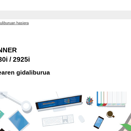
uliburuan hasiera
NNER
30i / 2925i
learen gidaliburua