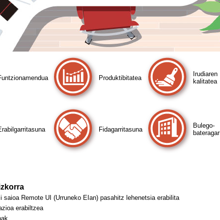
Irudiaren
Funtzionamendua
Produktibitatea
kalitatea
Bulego-
Erabilgarritasuna
Fidagarritasuna
bateragar
izkorra
i saioa Remote UI (Urruneko EIan) pasahitz lehenetsia erabilita
azioa erabiltzea
oak