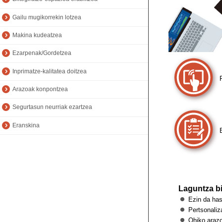
Gailu mugikorrekin lotzea
Makina kudeatzea
Ezarpenak/Gordetzea
Inprimatze-kalitatea doitzea
Arazoak konpontzea
Segurtasun neurriak ezartzea
Eranskina
Laguntza b
Ezin da has
Pertsonaliz
Ohiko araz