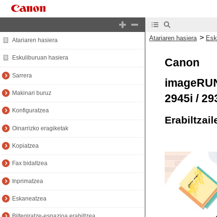
>
Atariaren hasiera
Esk
Atariaren hasiera
Eskuliburuan hasiera
Canon
Sarrera
imageRU
Makinari buruz
2945i / 29
Konfiguratzea
Erabiltzai
Oinarrizko eragiketak
Kopiatzea
Fax bidaltzea
Inprimatzea
Eskaneatzea
Biltegiratze-espazioa erabiltzea