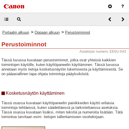
>
>
Portaalin alkuun
Oppaan alkuun
Perustoiminnot
Perustoiminnot
Asiakirjan numero: EE6U-043
Tässä luvussa kuvataan perustoiminnot, jotka ovat yhteisiä kaikkien
toimintojen käytölle, kuten käyttöpaneelin käyttäminen. Tässä luvussa
annetaan myös tietoja kosketusnäytön lukemisesta ja käyttämisestä. Se
on pääasiallinen tapa ohjata toimintoja pääyksiköstä.
Kosketusnäytön käyttäminen
Tässä osassa kuvataan käyttöpaneelin painikkeiden käyttö erilaisia
toimintoja tehtäessä, kuten säädettäessä ja tarkistettaessa asetuksia.
Tässä osassa kuvataan lisäksi, miten tekstiä ja numeroita lisätään. Tätä
toimintoa tarvitaan esim. tietojen tallentamiseen osoitekirjaan.