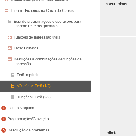
Inserir folhas
Imprimir Ficheiros na Caixa de Correio
Ecrã de programações e operações para
imprimir ficheiros gravados
Funções de impressão úteis
Fazer Folhetos
Restrições a combinações de funções de
impressão
Ecrã Imprimir
<Opções> Ecrã (1/2)
<Opções> Ecrã (2/2)
Gerir a Máquina
Programações/Gravação
Resolução de problemas
Folheto