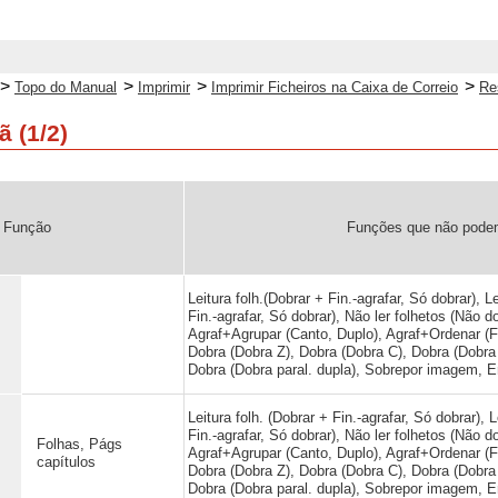
>
>
>
>
Topo do Manual
Imprimir
Imprimir Ficheiros na Caixa de Correio
Re
 (1/2)
Função
Funções que não podem
Leitura folh.(Dobrar + Fin.-agrafar, Só dobrar), L
Fin.-agrafar, Só dobrar), Não ler folhetos (Não 
Agraf+Agrupar (Canto, Duplo), Agraf+Ordenar (Fin
Dobra (Dobra Z), Dobra (Dobra C), Dobra (Dobra
Dobra (Dobra paral. dupla), Sobrepor imagem, E
Leitura folh. (Dobrar + Fin.-agrafar, Só dobrar), 
Fin.-agrafar, Só dobrar), Não ler folhetos (Não 
Folhas, Págs
Agraf+Agrupar (Canto, Duplo), Agraf+Ordenar (Fin
capítulos
Dobra (Dobra Z), Dobra (Dobra C), Dobra (Dobra
Dobra (Dobra paral. dupla), Sobrepor imagem, E