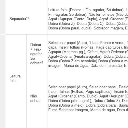
Leitura folh. (Dobrar + Fin.-agrafar, Só dobrar), 
Fin.-agrafar, Só dobrar), Não ler folhetos (Não 
*1
Separador
Agraf+Agrupar (Canto, Duplo), Agraf+Ordenar (Fin
Dobra (Dobra Z), Dobra (Dobra C), Dobra (Dobra
Dobra (Dobra paral. dupla), Sobrepor imagem, E
Selecionar papel (Auto), 1 face|Frente e verso, D
Dobrar
capa, Inserir folhas (Folhas, Págs capítulos), In
+ Fin.-
Agrupar (Mesmas pg.), Offset, Agraf+Ordenar (C
agrafar,
Agraf+Ordenar (Finalizaragrafar), Dobra (Dobra p
Só
Dobra (Dobra Z em acordeão) Dobra (Dobra a mei
*2
dobrar
imagem, Marca de água, Data de impressão, Enc
Leitura
folh.
Selecionar papel (Auto), Selecionar papel, Deslo
Inserir folhas (Folhas, Págs capítulos), Inserir
Não
Agraf+Ordenar (Canto, Duplo), Agraf+Agrupar (Ca
dobrar
Dobra (Dobra p/fin.-agraf.), Dobra (Dobra Z), D
Dobra (Dobra a meio), Dobra (Dobra paral. dupla
Furar, Sobrepor imagem, Marca de água, Data d