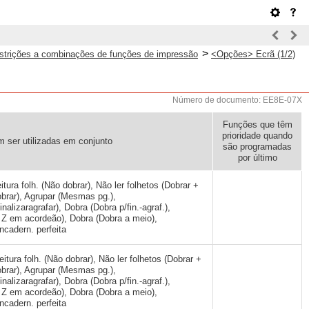
>
strições a combinações de funções de impressão
<Opções> Ecrã (1/2)
Número de documento: EE8E-07X
Funções que têm
prioridade quando
 ser utilizadas em conjunto
são programadas
por último
eitura folh. (Não dobrar), Não ler folhetos (Dobrar +
dobrar), Agrupar (Mesmas pg.),
alizaragrafar), Dobra (Dobra p/fin.-agraf.),
 Z em acordeão), Dobra (Dobra a meio),
ncadern. perfeita
Leitura folh. (Não dobrar), Não ler folhetos (Dobrar +
dobrar), Agrupar (Mesmas pg.),
alizaragrafar), Dobra (Dobra p/fin.-agraf.),
 Z em acordeão), Dobra (Dobra a meio),
ncadern. perfeita