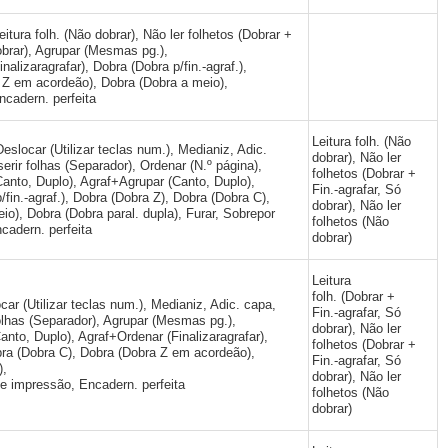
Leitura folh. (Não dobrar), Não ler folhetos (Dobrar +
dobrar), Agrupar (Mesmas pg.),
alizaragrafar), Dobra (Dobra p/fin.-agraf.),
 Z em acordeão), Dobra (Dobra a meio),
ncadern. perfeita
Leitura folh. (Não
eslocar (Utilizar teclas num.), Medianiz, Adic.
dobrar), Não ler
serir folhas (Separador), Ordenar (N.º página),
folhetos (Dobrar +
anto, Duplo), Agraf+Agrupar (Canto, Duplo),
Fin.-agrafar, Só
/fin.-agraf.), Dobra (Dobra Z), Dobra (Dobra C),
dobrar), Não ler
o), Dobra (Dobra paral. dupla), Furar, Sobrepor
folhetos (Não
adern. perfeita
dobrar)
Leitura
folh. (Dobrar +
car (Utilizar teclas num.), Medianiz, Adic. capa,
Fin.-agrafar, Só
 folhas (Separador), Agrupar (Mesmas pg.),
dobrar), Não ler
nto, Duplo), Agraf+Ordenar (Finalizaragrafar),
folhetos (Dobrar +
obra (Dobra C), Dobra (Dobra Z em acordeão),
Fin.-agrafar, Só
),
dobrar), Não ler
e impressão, Encadern. perfeita
folhetos (Não
dobrar)