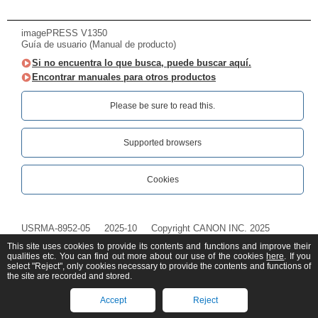
imagePRESS V1350
Guía de usuario (Manual de producto)
Si no encuentra lo que busca, puede buscar aquí.
Encontrar manuales para otros productos
Please be sure to read this.‎
Supported browsers
Cookies
USRMA-8952-05
2025-10
Copyright CANON INC. 2025
This site uses cookies to provide its contents and functions and improve their
qualities etc. You can find out more about our use of the cookies
here
. If you
select "Reject", only cookies necessary to provide the contents and functions of
the site are recorded and stored.
Accept
Reject