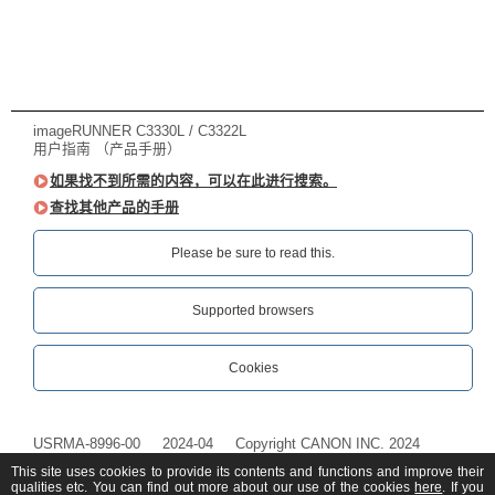
imageRUNNER C3330L / C3322L
用户指南 （产品手册）
如果找不到所需的内容，可以在此进行搜索。
查找其他产品的手册
Please be sure to read this.‎
Supported browsers
Cookies
USRMA-8996-00
2024-04
Copyright CANON INC. 2024
This site uses cookies to provide its contents and functions and improve their
qualities etc. You can find out more about our use of the cookies
here
. If you