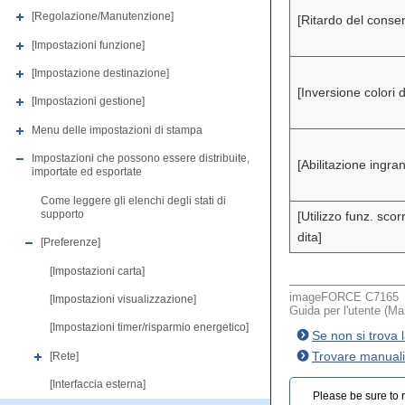
[Regolazione/Manutenzione]
[Ritardo del conse
[Impostazioni funzione]
[Impostazione destinazione]
[Inversione colori d
[Impostazioni gestione]
Menu delle impostazioni di stampa
Impostazioni che possono essere distribuite,
[Abilitazione ingr
importate ed esportate
Come leggere gli elenchi degli stati di
supporto
[Utilizzo funz. sco
dita]
[Preferenze]
[Impostazioni carta]
imageFORCE C7165
[Impostazioni visualizzazione]
Guida per l'utente (Ma
[Impostazioni timer/risparmio energetico]
Se non si trova l
Trovare manuali d
[Rete]
[Interfaccia esterna]
Please be sure to r