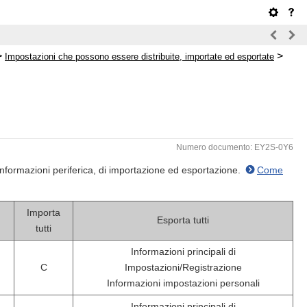
>
>
Impostazioni che possono essere distribuite, importate ed esportate
Numero documento: EY2S-0Y6
e informazioni periferica, di importazione ed esportazione.
Come
Importa
Esporta tutti
tutti
Informazioni principali di
C
Impostazioni/Registrazione
Informazioni impostazioni personali
Informazioni principali di