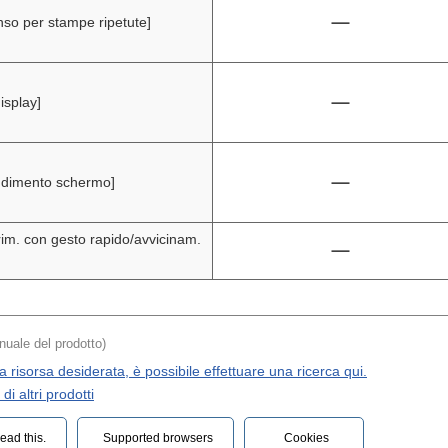
nso per stampe ripetute]
isplay]
andimento schermo]
rrim. con gesto rapido/avvicinam.
nuale del prodotto)
a risorsa desiderata, è possibile effettuare una ricerca qui.
i altri prodotti
ead this.‎
Supported browsers
Cookies