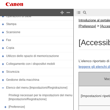
Informazioni sulla macchina
Configurazione delle impostazioni
Operazioni di base
Introduzione al portale
Stampa
>
[Preferenze]
[Access
Scansione
[Accessib
Fax
Copia
Utilizzo dello spazio di memorizzazione
L'elenco riportato di
Collegamento con i dispositivi mobili
leggere gli elenchi d
Sicurezza
Voc
Gestione della macchina
Elenco del menu [Impostazioni/Registrazione]
Privilegi necessari per le impostazioni del menu
[Impostazioni ripet
[Impostazioni/Registrazione]
[Preferenze]