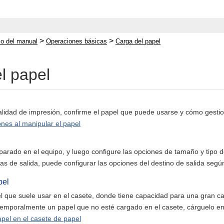
>
>
cio del manual
Operaciones básicas
Carga del papel
l papel
calidad de impresión, confirme el papel que puede usarse y cómo gesti
nes al manipular el papel
parado en el equipo, y luego configure las opciones de tamaño y tipo d
as de salida, puede configurar las opciones del destino de salida segú
pel
l que suele usar en el casete, donde tiene capacidad para una gran ca
temporalmente un papel que no esté cargado en el casete, cárguelo en
pel en el casete de papel