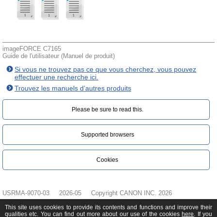
imageFORCE C7165
Guide de l'utilisateur (Manuel de produit)
Si vous ne trouvez pas ce que vous cherchez, vous pouvez
effectuer une recherche ici.
Trouvez les manuels d’autres produits
Please be sure to read this.‎
Supported browsers
Cookies
USRMA-9070-03
2026-05
Copyright CANON INC. 2026
This site uses cookies to provide its contents and functions and improve their
qualities etc. You can find out more about our use of the cookies
here
. If you