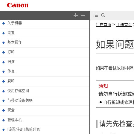
门户首页
手册首页
关于机器
>
门户首页
手册首页
设置
如果问题
基本操作
打印
扫描
如果在尝试故障排除
传真
复印
须知
使用存储空间
请勿自行拆卸或
与移动设备关联
自行拆卸或修理
安全
管理本机
请先先检查
[设置/注册] 菜单列表