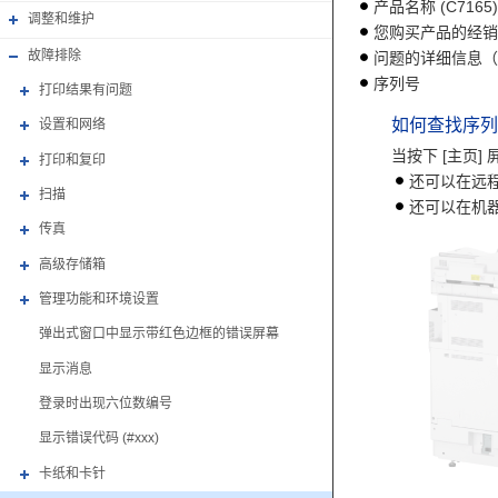
产品名称 (C7165)
调整和维护
您购买产品的经销
故障排除
问题的详细信息（
序列号
打印结果有问题
如何查找序列
设置和网络
当按下 [主页]
打印和复印
还可以在远
扫描
还可以在机
传真
高级存储箱
管理功能和环境设置
弹出式窗口中显示带红色边框的错误屏幕
显示消息
登录时出现六位数编号
显示错误代码 (#xxx)
卡纸和卡针