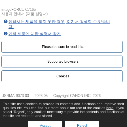
imageFORCE C7165
사용자 안내서 (제품 설명서)
원하시는 제품을 찾지 못한 경우, 여기서 검색할 수 있습니
다.
기타 제품에 대한 설명서 찾기
Please be sure to read this.‎
Supported browsers
Cookies
USRMA-9073-03
2026-05
Copyright CANON INC. 2026
This site uses cookies to provide its contents and functions and improve their
qualities etc. You can find out more about our use of the cookies
here
. If you
select "Reject", only cookies necessary to provide the contents and functions of
the site are recorded and stored.
Accept
Reject