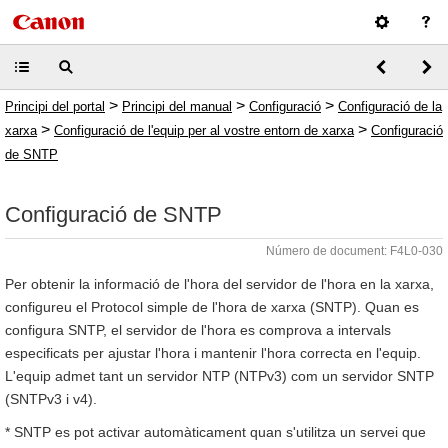
>
>
>
Principi del portal
Principi del manual
Configuració
Configuració de la
>
>
xarxa
Configuració de l'equip per al vostre entorn de xarxa
Configuració
de SNTP
Configuració de SNTP
Número de document: F4L0-030
Per obtenir la informació de l'hora del servidor de l'hora en la xarxa,
configureu el Protocol simple de l'hora de xarxa (SNTP). Quan es
configura SNTP, el servidor de l'hora es comprova a intervals
especificats per ajustar l'hora i mantenir l'hora correcta en l'equip.
L'equip admet tant un servidor NTP (NTPv3) com un servidor SNTP
(SNTPv3 i v4).
* SNTP es pot activar automàticament quan s'utilitza un servei que