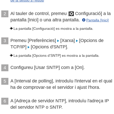
de la sessió a l'equip
Al tauler de control, premeu [
Configuració] a la
2
pantalla [Inici] o una altra pantalla.
Pantalla [Inici]
La pantalla [Configuració] es mostra a la pantalla.
Premeu [Preferències]
[Xarxa]
[Opcions de
3
TCP/IP]
[Opcions d'SNTP].
La pantalla [Opcions d'SNTP] es mostra a la pantalla.
Configureu [Usar SNTP] com a [On].
4
A [Interval de polling], introduïu l'interval en el qual
5
ha de comprovar-se el servidor i ajust l'hora.
A [Adreça de servidor NTP], introduïu l'adreça IP
6
del servidor NTP o SNTP.