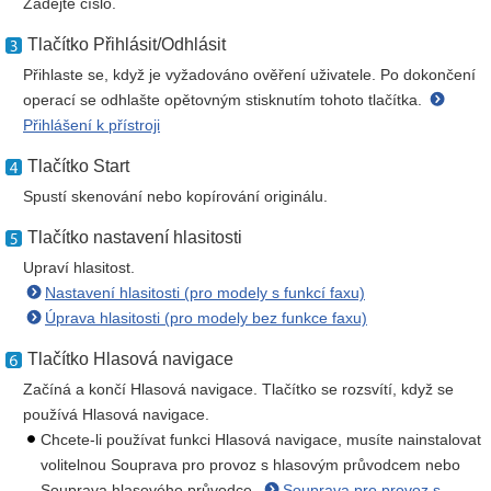
Zadejte číslo.
Tlačítko Přihlásit/Odhlásit
Přihlaste se, když je vyžadováno ověření uživatele. Po dokončení
operací se odhlašte opětovným stisknutím tohoto tlačítka.
Přihlášení k přístroji
Tlačítko Start
Spustí skenování nebo kopírování originálu.
Tlačítko nastavení hlasitosti
Upraví hlasitost.
Nastavení hlasitosti (pro modely s funkcí faxu)
Úprava hlasitosti (pro modely bez funkce faxu)
Tlačítko Hlasová navigace
Začíná a končí Hlasová navigace. Tlačítko se rozsvítí, když se
používá Hlasová navigace.
Chcete-li používat funkci Hlasová navigace, musíte nainstalovat
volitelnou Souprava pro provoz s hlasovým průvodcem nebo
Souprava hlasového průvodce.
Souprava pro provoz s