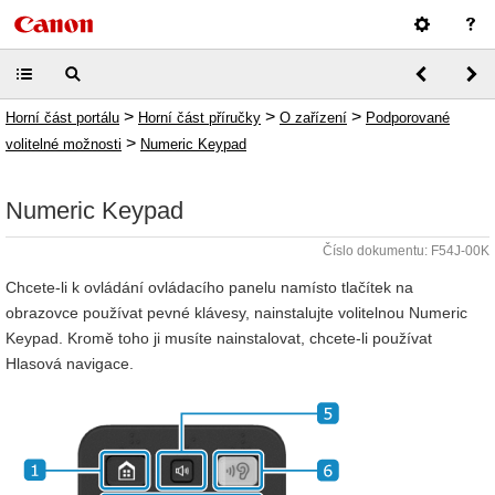
>
>
>
Horní část portálu
Horní část příručky
O zařízení
Podporované
>
volitelné možnosti
Numeric Keypad
Numeric Keypad
Číslo dokumentu: F54J-00K
Chcete-li k ovládání ovládacího panelu namísto tlačítek na
obrazovce používat pevné klávesy, nainstalujte volitelnou Numeric
Keypad. Kromě toho ji musíte nainstalovat, chcete-li používat
Hlasová navigace.