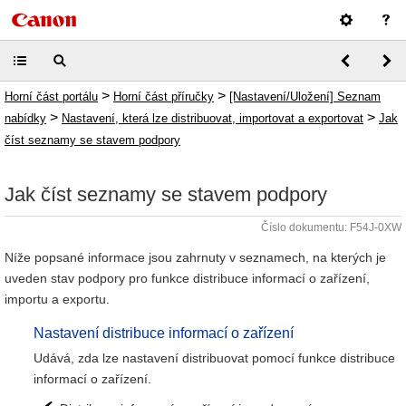
>
>
Horní část portálu
Horní část příručky
[Nastavení/Uložení] Seznam
>
>
nabídky
Nastavení, která lze distribuovat, importovat a exportovat
Jak
číst seznamy se stavem podpory
Jak číst seznamy se stavem podpory
Číslo dokumentu: F54J-0XW
Níže popsané informace jsou zahrnuty v seznamech, na kterých je
uveden stav podpory pro funkce distribuce informací o zařízení,
importu a exportu.
Nastavení distribuce informací o zařízení
Udává, zda lze nastavení distribuovat pomocí funkce distribuce
informací o zařízení.