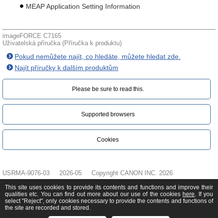
MEAP Application Setting Information
imageFORCE C7165
Uživatelská příručka (Příručka k produktu)
Pokud nemůžete najít, co hledáte, můžete hledat zde.
Najít příručky k dalším produktům
Please be sure to read this.‎
Supported browsers
Cookies
USRMA-9076-03
2026-05
Copyright CANON INC. 2026
This site uses cookies to provide its contents and functions and improve their
qualities etc. You can find out more about our use of the cookies
here
. If you
select "Reject", only cookies necessary to provide the contents and functions of
the site are recorded and stored.