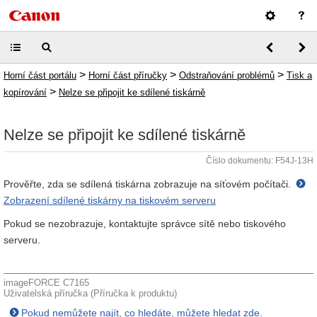
>
>
>
Horní část portálu
Horní část příručky
Odstraňování problémů
Tisk a
>
kopírování
Nelze se připojit ke sdílené tiskárně
Nelze se připojit ke sdílené tiskárně
Číslo dokumentu: F54J-13H
Prověřte, zda se sdílená tiskárna zobrazuje na síťovém počítači.
Zobrazení sdílené tiskárny na tiskovém serveru
Pokud se nezobrazuje, kontaktujte správce sítě nebo tiskového
serveru.
imageFORCE C7165
Uživatelská příručka (Příručka k produktu)
Pokud nemůžete najít, co hledáte, můžete hledat zde.