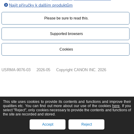
Najít příručky k dalším produktům
Please be sure to read this.‎
Supported browsers
Cookies
USRMA-9076-03
2026-05
Copyright CANON INC. 2026
This site uses cookies to provide its contents and functions and improve their
qualities etc. You can find out more about our use of the cookies
here
. If you
select "Reject", only cookies necessary to provide the contents and functions of
the site are recorded and stored.
Accept
Reject