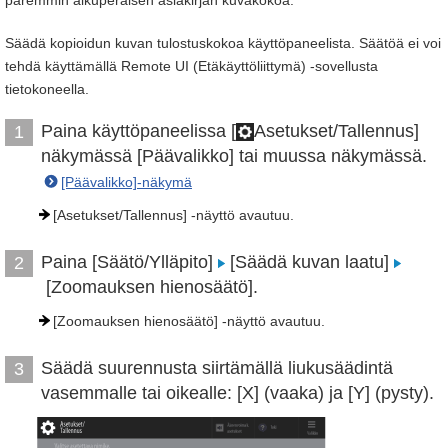
paremmin alkuperäisen asiakirjan kuvakokoa.
Säädä kopioidun kuvan tulostuskokoa käyttöpaneelista. Säätöä ei voi
tehdä käyttämällä Remote UI (Etäkäyttöliittymä) -sovellusta
tietokoneella.
Paina käyttöpaneelissa [
Asetukset/Tallennus]
1
näkymässä [Päävalikko] tai muussa näkymässä.
[Päävalikko]-näkymä
[Asetukset/Tallennus] -näyttö avautuu.
Paina [Säätö/Ylläpito]
[Säädä kuvan laatu]
2
[Zoomauksen hienosäätö].
[Zoomauksen hienosäätö] -näyttö avautuu.
Säädä suurennusta siirtämällä liukusäädintä
3
vasemmalle tai oikealle: [X] (vaaka) ja [Y] (pysty).