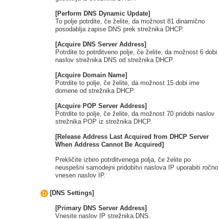
[Perform DNS Dynamic Update]
To polje potrdite, če želite, da možnost 81 dinamično
posodablja zapise DNS prek strežnika DHCP.
[Acquire DNS Server Address]
Potrdite to potrditveno polje, če želite, da možnost 6 dobi
naslov strežnika DNS od strežnika DHCP.
[Acquire Domain Name]
Potrdite to polje, če želite, da možnost 15 dobi ime
domene od strežnika DHCP.
[Acquire POP Server Address]
Potrdite to polje, če želite, da možnost 70 pridobi naslov
strežnika POP iz strežnika DHCP.
[Release Address Last Acquired from DHCP Server
When Address Cannot Be Acquired]
Prekličite izbiro potrditvenega polja, če želite po
neuspešni samodejni pridobitvi naslova IP uporabiti ročno
vnesen naslov IP.
[DNS Settings]
[Primary DNS Server Address]
Vnesite naslov IP strežnika DNS.