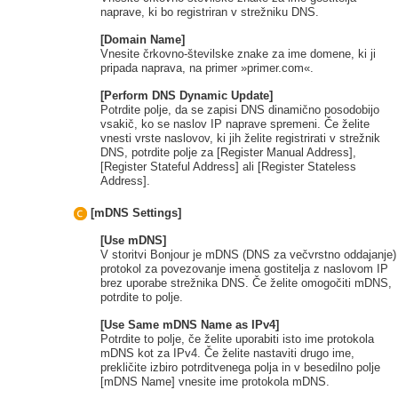
naprave, ki bo registriran v strežniku DNS.
[Domain Name]
Vnesite črkovno-številske znake za ime domene, ki ji
pripada naprava, na primer »primer.com«.
[Perform DNS Dynamic Update]
Potrdite polje, da se zapisi DNS dinamično posodobijo
vsakič, ko se naslov IP naprave spremeni. Če želite
vnesti vrste naslovov, ki jih želite registrirati v strežnik
DNS, potrdite polje za [Register Manual Address],
[Register Stateful Address] ali [Register Stateless
Address].
[mDNS Settings]
[Use mDNS]
V storitvi Bonjour je mDNS (DNS za večvrstno oddajanje)
protokol za povezovanje imena gostitelja z naslovom IP
brez uporabe strežnika DNS. Če želite omogočiti mDNS,
potrdite to polje.
[Use Same mDNS Name as IPv4]
Potrdite to polje, če želite uporabiti isto ime protokola
mDNS kot za IPv4. Če želite nastaviti drugo ime,
prekličite izbiro potrditvenega polja in v besedilno polje
[mDNS Name] vnesite ime protokola mDNS.