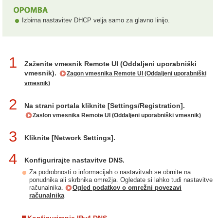
Izbirna nastavitev DHCP velja samo za glavno linijo.
1
Zaženite vmesnik Remote UI (Oddaljeni uporabniški
vmesnik).
Zagon vmesnika Remote UI (Oddaljeni uporabniški
vmesnik)
2
Na strani portala kliknite [Settings/Registration].
Zaslon vmesnika Remote UI (Oddaljeni uporabniški vmesnik)
3
Kliknite [Network Settings].
4
Konfigurirajte nastavitve DNS.
Za podrobnosti o informacijah o nastavitvah se obrnite na
ponudnika ali skrbnika omrežja. Ogledate si lahko tudi nastavitve
računalnika.
Ogled podatkov o omrežni povezavi
računalnika