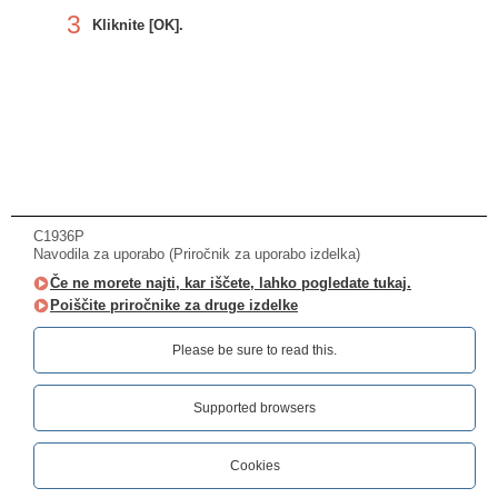
3
Kliknite [OK].
C1936P
Navodila za uporabo (Priročnik za uporabo izdelka)
Če ne morete najti, kar iščete, lahko pogledate tukaj.
Poiščite priročnike za druge izdelke
Please be sure to read this.‎
Supported browsers
Cookies