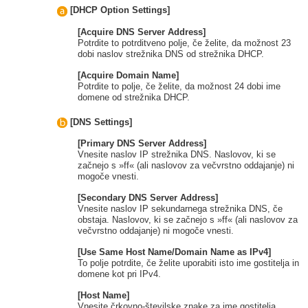
[DHCP Option Settings]
[Acquire DNS Server Address]
Potrdite to potrditveno polje, če želite, da možnost 23
dobi naslov strežnika DNS od strežnika DHCP.
[Acquire Domain Name]
Potrdite to polje, če želite, da možnost 24 dobi ime
domene od strežnika DHCP.
[DNS Settings]
[Primary DNS Server Address]
Vnesite naslov IP strežnika DNS. Naslovov, ki se
začnejo s »ff« (ali naslovov za večvrstno oddajanje) ni
mogoče vnesti.
[Secondary DNS Server Address]
Vnesite naslov IP sekundarnega strežnika DNS, če
obstaja. Naslovov, ki se začnejo s »ff« (ali naslovov za
večvrstno oddajanje) ni mogoče vnesti.
[Use Same Host Name/Domain Name as IPv4]
To polje potrdite, če želite uporabiti isto ime gostitelja in
domene kot pri IPv4.
[Host Name]
Vnesite črkovno-številske znake za ime gostitelja