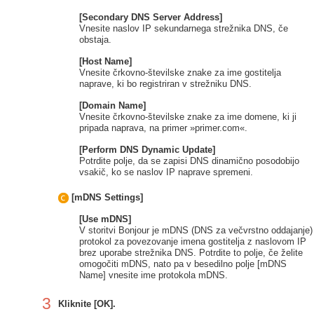
[Secondary DNS Server Address]
Vnesite naslov IP sekundarnega strežnika DNS, če
obstaja.
[Host Name]
Vnesite črkovno-številske znake za ime gostitelja
naprave, ki bo registriran v strežniku DNS.
[Domain Name]
Vnesite črkovno-številske znake za ime domene, ki ji
pripada naprava, na primer »primer.com«.
[Perform DNS Dynamic Update]
Potrdite polje, da se zapisi DNS dinamično posodobijo
vsakič, ko se naslov IP naprave spremeni.
[mDNS Settings]
[Use mDNS]
V storitvi Bonjour je mDNS (DNS za večvrstno oddajanje)
protokol za povezovanje imena gostitelja z naslovom IP
brez uporabe strežnika DNS. Potrdite to polje, če želite
omogočiti mDNS, nato pa v besedilno polje [mDNS
Name] vnesite ime protokola mDNS.
3
Kliknite [OK].