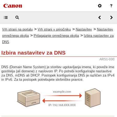
>
>
>
Vrh strani na portalu
Vrh strani v priročniku
Nastavitev
Nastavitev
>
>
omrežnega okolja
Prilagajanje omrežnega okolja
Izbira nastavitev za
DNS
Izbira nastavitev za DNS
ARS1-030
DNS (Domain Name System) je storitev ugotavljanja imena, ki poveže ime
gostitelja (ali domene) z naslovom IP. Po potrebi konfigurirajte nastavitve
za DNS, mDNS ali DHCP. Postopek konfiguriranja DNS je različen za IPv4
in IPv6. Za ta postopek potrebujete skrbniške pravice.