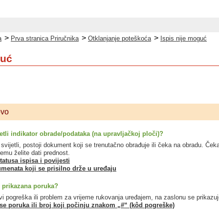
>
>
>
a
Prva stranica Priručnika
Otklanjanje poteškoća
Ispis nije moguć
guć
ovo
vijetli indikator obrade/podataka (na upravljačkoj ploči)?
li svijetli, postoji dokument koji se trenutačno obrađuje ili čeka na obradu. Ček
mu želite dati prednost.
tatusa ispisa i povijesti
menata koji se prisilno drže u uređaju
u prikazana poruka?
i pogreška ili problem za vrijeme rukovanja uređajem, na zaslonu se prikazuj
se poruka ili broj koji počinju znakom „#“ (kôd pogreške)