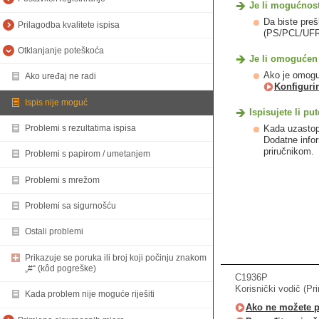
Je li mogućnos
Da biste preš
Prilagodba kvalitete ispisa
(PS/PCL/UFR I
Otklanjanje poteškoća
Je li omogućen 
Ako je omogu
Ako uređaj ne radi
Konfigurir
Ispis nije moguć
Ispisujete li p
Kada uzastop
Problemi s rezultatima ispisa
Dodatne infor
priručnikom.
Problemi s papirom / umetanjem
Problemi s mrežom
Problemi sa sigurnošću
Ostali problemi
Prikazuje se poruka ili broj koji počinju znakom
„#“ (kôd pogreške)
C1936P
Korisnički vodič (Pr
Kada problem nije moguće riješiti
Ako ne možete pr