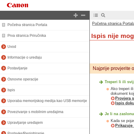
Početna stranica Portal
Početna stranica Portala
Ispis nije mo
Prva stranica Priručnika
Uvod
Informacije o uređaju
Najprije provjerite 
Postavljanje
Osnovne operacije
Treperi li ili s
Ako treperi i
Ispis
dokument koje
Provjera s
Uporaba memorijskog medija kao USB memorije
Ispis doku
Povezivanje s mobilnim uređajima
Je li na zaslon
Kada se pojav
Upravljanje uređajem
Prikazuje 
Postavke/Registriranje