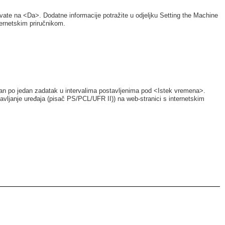
javate na <Da>. Dodatne informacije potražite u odjeljku Setting the Machine
ternetskim priručnikom.
n po jedan zadatak u intervalima postavljenima pod <Istek vremena>.
avljanje uređaja (pisač PS/PCL/UFR II)) na web-stranici s internetskim