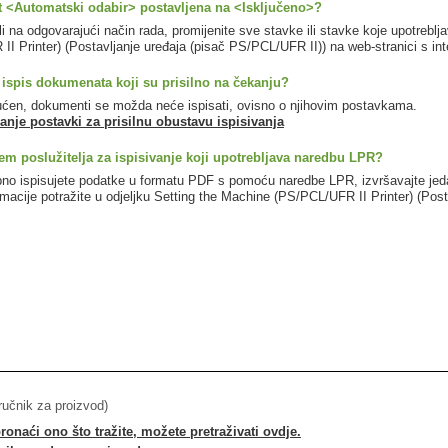
t <Automatski odabir> postavljena na <Isključeno>?
li na odgovarajući način rada, promijenite sve stavke ili stavke koje upotrebl
I Printer) (Postavljanje uređaja (pisač PS/PCL/UFR II)) na web-stranici s in
ispis dokumenata koji su prisilno na čekanju?
ćen, dokumenti se možda neće ispisati, ovisno o njihovim postavkama.
anje postavki za prisilnu obustavu ispisivanja
utem poslužitelja za ispisivanje koji upotrebljava naredbu LPR?
no ispisujete podatke u formatu PDF s pomoću naredbe LPR, izvršavajte jeda
macije potražite u odjeljku Setting the Machine (PS/PCL/UFR II Printer) (Post
iručnik za proizvod)
onaći ono što tražite, možete pretraživati ovdje.