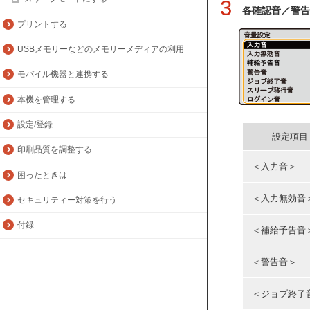
3
各確認音／警告
プリントする
USBメモリーなどのメモリーメディアの利用
モバイル機器と連携する
本機を管理する
設定/登録
設定項目
印刷品質を調整する
＜入力音＞
困ったときは
＜入力無効音
セキュリティー対策を行う
付録
＜補給予告音
＜警告音＞
＜ジョブ終了