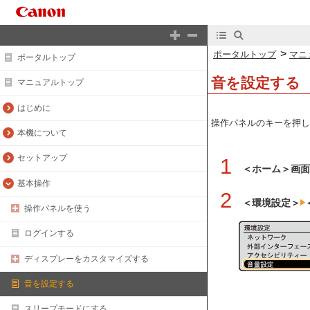
>
ポータルトップ
マニ
ポータルトップ
音を設定する
マニュアルトップ
はじめに
操作パネルのキーを押し
本機について
セットアップ
1
＜ホーム＞画
基本操作
2
＜環境設定＞
操作パネルを使う
ログインする
ディスプレーをカスタマイズする
音を設定する
スリープモードにする