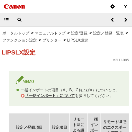
>
>
>
>
ポータルトップ
マニュアルトップ
設定/登録
設定／登録一覧表
>
>
ファンクション設定
プリンター
LIPSLX設定
LIPSLX設定
A2HJ-085
一括インポートの項目（A、B、Cおよび×）については、
「一括インポート」について
を参照してください。
リモー
一括
リモートUIで
トUIに
イン
設定／登録項目
設定項目
のエクスポー
よる設
ポー