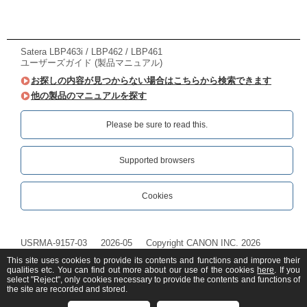
Satera LBP463i / LBP462 / LBP461
ユーザーズガイド (製品マニュアル)
お探しの内容が見つからない場合はこちらから検索できます
他の製品のマニュアルを探す
Please be sure to read this.‎
Supported browsers
Cookies
USRMA-9157-03
2026-05
Copyright CANON INC. 2026
This site uses cookies to provide its contents and functions and improve their
qualities etc. You can find out more about our use of the cookies
here
. If you
select "Reject", only cookies necessary to provide the contents and functions of
the site are recorded and stored.