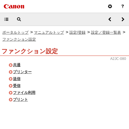
>
>
>
>
ポータルトップ
マニュアルトップ
設定/登録
設定／登録一覧表
ファンクション設定
ファンクション設定
A2JC-080
共通
プリンター
送信
受信
ファイル利用
プリント