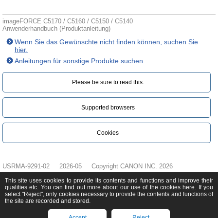
imageFORCE C5170 / C5160 / C5150 / C5140
Anwenderhandbuch (Produktanleitung)
Wenn Sie das Gewünschte nicht finden können, suchen Sie
hier.
Anleitungen für sonstige Produkte suchen
Please be sure to read this.‎
Supported browsers
Cookies
USRMA-9291-02
2026-05
Copyright CANON INC. 2026
This site uses cookies to provide its contents and functions and improve their
qualities etc. You can find out more about our use of the cookies
here
. If you
select "Reject", only cookies necessary to provide the contents and functions of
the site are recorded and stored.
Accept
Reject