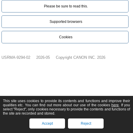
Please be sure to read this.‎
Supported browsers
Cookies
USRMA-9294-02
2026-05
Copyright CANON INC. 2026
This site uses cookies to provide its contents and functions and improve their
qualities etc. You can find out more about our use of the cookies
here
. If you
select "Reject", only cookies necessary to provide the contents and functions of
the site are recorded and stored.
Accept
Reject