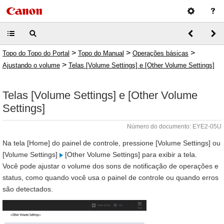
>
>
>
Topo do Topo do Portal
Topo do Manual
Operações básicas
>
Ajustando o volume
Telas [Volume Settings] e [Other Volume Settings]
Telas [Volume Settings] e [Other Volume
Settings]
Número do documento: EYE2-05U
Na tela [Home] do painel de controle, pressione [Volume Settings] ou
[Volume Settings]
[Other Volume Settings] para exibir a tela.
Você pode ajustar o volume dos sons de notificação de operações e
status, como quando você usa o painel de controle ou quando erros
são detectados.