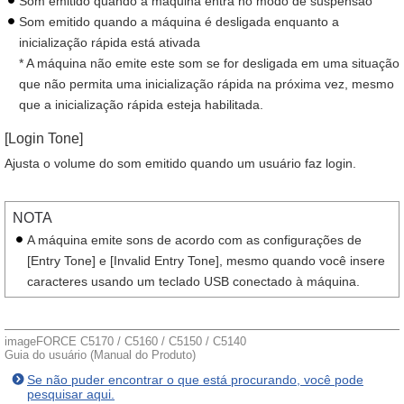
Som emitido quando a máquina entra no modo de suspensão
Som emitido quando a máquina é desligada enquanto a
inicialização rápida está ativada
* A máquina não emite este som se for desligada em uma situação
que não permita uma inicialização rápida na próxima vez, mesmo
que a inicialização rápida esteja habilitada.
[Login Tone]
Ajusta o volume do som emitido quando um usuário faz login.
NOTA
A máquina emite sons de acordo com as configurações de
[Entry Tone] e [Invalid Entry Tone], mesmo quando você insere
caracteres usando um teclado USB conectado à máquina.
imageFORCE C5170 / C5160 / C5150 / C5140
Guia do usuário (Manual do Produto)
Se não puder encontrar o que está procurando, você pode
pesquisar aqui.